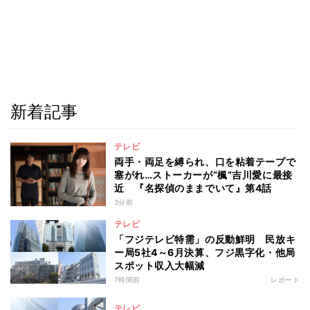
新着記事
テレビ
両手・両足を縛られ、口を粘着テープで
塞がれ…ストーカーが“楓”吉川愛に最接
近 『名探偵のままでいて』第4話
3分前
テレビ
「フジテレビ特需」の反動鮮明 民放キ
ー局5社4～6月決算、フジ黒字化・他局
スポット収入大幅減
7時間前
レポート
テレビ