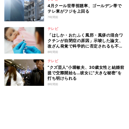
4月クール世帯視聴率、ゴールデン帯で
テレ東がフジを上回る
7時間前
テレビ
「はしか・おたふく風邪・風疹の混合ワ
クチンが自閉症の原因」示唆した論文、
改ざん発覚で科学的に否定されるも不安
消えず…科学者たちの反証はなぜ届かな
8時間前
かったのか
テレビ
“クズ芸人”小堀敏夫、30歳女性と結婚前
提で交際開始も…彼女に“大きな秘密”を
打ち明けられる
8時間前