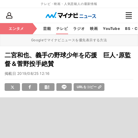
テレビ・映画・人気芸能人の最新情報
エンタメ
芸能
テレビ
ラジオ
映画
YouTube
BS・
Googleでマイナビニュースを優先表示する方法
二宮和也、義手の野球少年を応援 巨人･原監
督＆菅野投手絶賛
掲載日
2019/08/25 12:16
URLをコピー