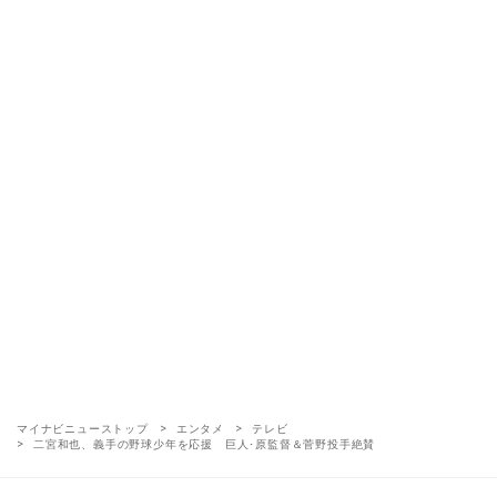
マイナビニューストップ
エンタメ
テレビ
二宮和也、義手の野球少年を応援 巨人･原監督＆菅野投手絶賛