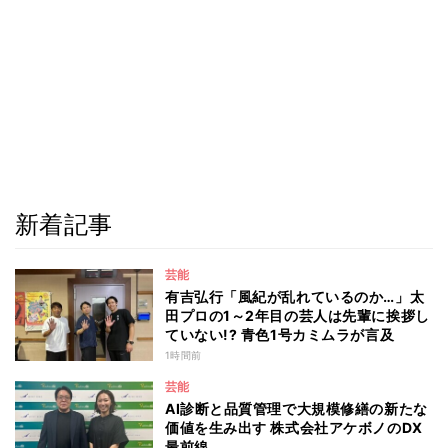
新着記事
芸能
有吉弘行「風紀が乱れているのか…」太
田プロの1～2年目の芸人は先輩に挨拶し
ていない!? 青色1号カミムラが言及
1時間前
芸能
AI診断と品質管理で大規模修繕の新たな
価値を生み出す 株式会社アケボノのDX
最前線