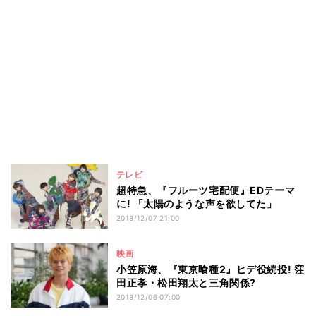
テレビ
超特急、『フルーツ宅配便』EDテーマ
に! 「太陽のような声を欲してた」
2018/12/07 21:00
映画
小笠原海、『東京喰種2』ヒデ役続投! 窪
田正孝・松田翔太と三角関係?
2018/12/06 07:00