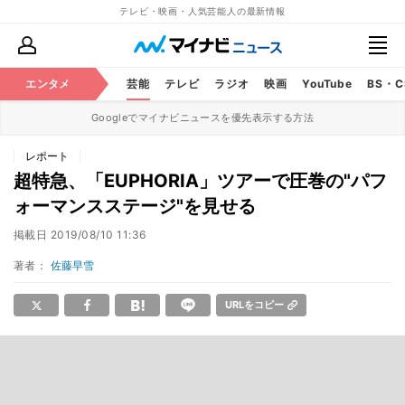
テレビ・映画・人気芸能人の最新情報
エンタメ
芸能
テレビ
ラジオ
映画
YouTube
BS・
Googleでマイナビニュースを優先表示する方法
レポート
超特急、「EUPHORIA」ツアーで圧巻の"パフ
ォーマンスステージ"を見せる
掲載日
2019/08/10 11:36
著者：
佐藤早雪
URLをコピー