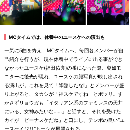
MCタイムでは、休養中のユースケへの演出も
一気に5曲を終え、MCタイムへ。毎回各メンバーが自
己紹介を行うが、現在休養中でライブに出る事ができ
なかったユースケ(福田佑亮)の番になった際、突如モ
ニターに後光が現れ、ユースケの顔写真が映し出され
る演出が。これを見て「降臨したな!」とメンバーが盛
り上がると、タカシが「神スケですね」とポツリ。す
かさずリョウガも「イタリアン系のファミレスの天井
にいる、女神みたいな……」と話すと、それを受けた
カイが「ビーナスケだね」と口にし、テンポの良い“ユ
ースケイジリ”トークが展開される。