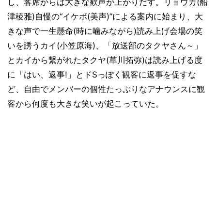
し、客席からは大きな歓声が上がりだす。リョウガ(船
津稜雅)自慢の“イケボ(美声)”による案内に始まり、大
きな声で一生懸命(時に噛みながら)読み上げ会場の笑
いを誘うカイ(小笠原海)、「放送部のタクヤさん～」
とカイから繋がれたタクヤ(草川拓弥)は読み上げる度
に「はい、返事!」とドSっぽく観客に返事を促すな
ど、自由でメンバーの個性たっぷりなアナウンスに観
客から何度も大きな笑いが起こっていた。