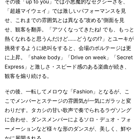
その後「up to you」では小悪魔的なセクシーさを、
「超越マイウェイ」では激しいパフォーマンスを見
せ、これまでの雰囲気とは異なる“攻める”側面を見
せ、観客を翻弄。「アツくなってきたね! でも、もっと
熱くなれると思うんだけど……どうなの!?」とユーキが
挑発するように絶叫をすると、会場のボルテージは更
に上昇。「shake body」「Drive on week」「Secret
Express」と激しさ・スピード感のある楽曲が続き、
観客を煽り続ける。
その後、一転してメロウな「Fashion」となるが、こ
こでメンバーとステージの雰囲気が一気にガラッと変
わりだす。タカシの甘い歌声で奏でられるラヴソング
に合わせ、ダンスメンバーによるソロ・デュオ・フォ
ーメーションなど様々な形のダンスが、美しく、鮮や
かに展開される。