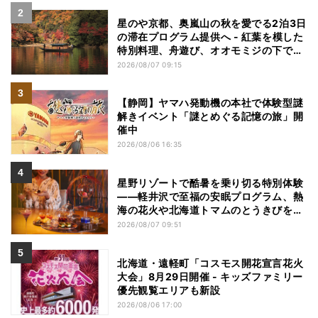
星のや京都、奥嵐山の秋を愛でる2泊3日
の滞在プログラム提供へ - 紅葉を模した
特別料理、舟遊び、オオモミジの下でお
こなう深呼吸など
2026/08/07 09:15
【静岡】ヤマハ発動機の本社で体験型謎
解きイベント「謎とめぐる記憶の旅」開
催中
2026/08/06 16:35
星野リゾートで酷暑を乗り切る特別体験
——軽井沢で至福の安眠プログラム、熱
海の花火や北海道トマムのとうきびを主
役にしたアフタヌーンティー
2026/08/07 09:51
北海道・遠軽町「コスモス開花宣言花火
大会」8月29日開催 - キッズファミリー
優先観覧エリアも新設
2026/08/06 17:00