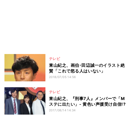
テレビ
東山紀之、画伯･田辺誠一のイラスト絶
賛「これで怒る人はいない」
2018/07/05 14:56
テレビ
東山紀之、『刑事7人』メンバーで「M
ステに出たい」- 黄色い声援受け自信!?
2017/08/14 14:34