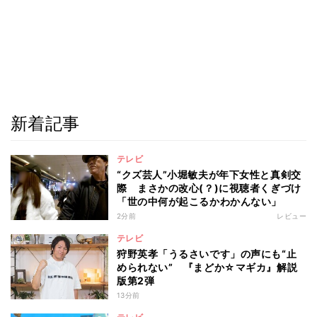
新着記事
テレビ
“クズ芸人”小堀敏夫が年下女性と真剣交
際 まさかの改心(？)に視聴者くぎづけ
「世の中何が起こるかわかんない」
2分前
レビュー
テレビ
狩野英孝「うるさいです」の声にも“止
められない” 『まどか☆マギカ』解説
版第2弾
13分前