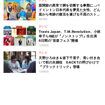
テレビ
股関節の異常で脚を切断する事態に…バ
ドミントン日本代表を夢見た女性、どん
底から奇跡の復活を遂げる不屈のストー
リー『仰天』が再現
4時間前
テレビ
Travis Japan、T.M.Revolution、小林
幸子ら8組が『ノンストップ!』生出演
6日間の“音楽フェス”開催
12時間前
テレビ
天野ひろゆき＆坂下千里子、長い付き合
いで初の夫婦役 GACKTの呼びかけで
『ブラックトリック』登場
12時間前