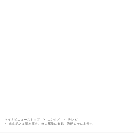
マイナビニューストップ
エンタメ
テレビ
東山紀之＆塚本高史、無人駅旅に参戦 過酷ロケに本音も