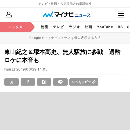
テレビ・映画・人気芸能人の最新情報
エンタメ
芸能
テレビ
ラジオ
映画
YouTube
BS・
Googleでマイナビニュースを優先表示する方法
東山紀之＆塚本高史、無人駅旅に参戦 過酷
ロケに本音も
掲載日
2019/06/29 14:05
URLをコピー