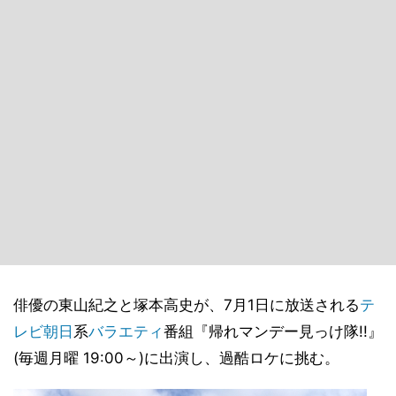
俳優の東山紀之と塚本高史が、7月1日に放送される
テ
レビ朝日
系
バラエティ
番組『帰れマンデー見っけ隊!!』
(毎週月曜 19:00～)に出演し、過酷ロケに挑む。