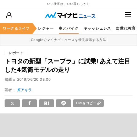
いい仕事は、いい暮らしから
ヘルスケア
ワーク＆ライフ
グルメ
レジャー
車とバイク
キャッシュレス
次世代教育
Googleでマイナビニュースを優先表示する方法
レポート
トヨタの新型「スープラ」に試乗! あえて注目
した4気筒モデルの走り
掲載日
2019/06/20 08:00
著者：
原アキラ
URLをコピー