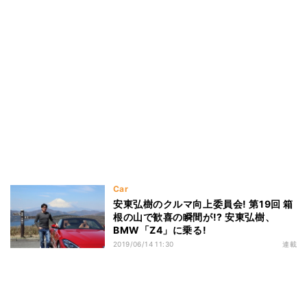
Car
安東弘樹のクルマ向上委員会! 第19回 箱
根の山で歓喜の瞬間が!? 安東弘樹、
BMW「Z4」に乗る!
2019/06/14 11:30
連載