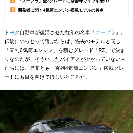
「スープラ」全3グレードに修善寺でイッキ乗り!
1
開発者に聞く4気筒エンジン搭載モデルの美点
2
トヨタ
自動車が復活させた往年の名車「
スープラ
」。
伝統にのっとって選ぶならば、過去のモデルと同じ
「直列6気筒エンジン」を積むグレード「RZ」で決ま
りなのだが、そういったバイアスが掛かっていない人
たちには、是非とも「直列4気筒エンジン」搭載グレ
ードにも目を向けてほしいところだ。