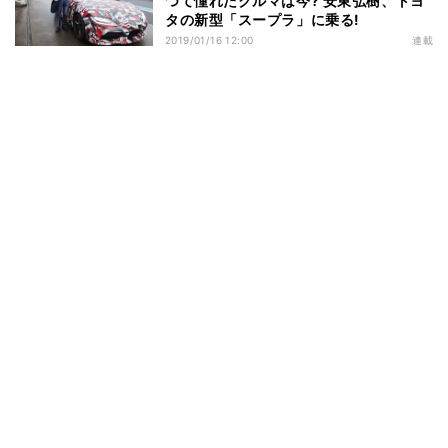
つて憧れたクルマは今? 安東弘樹、トヨ
タの新型「スープラ」に乗る!
2019/01/16 12:00
連載