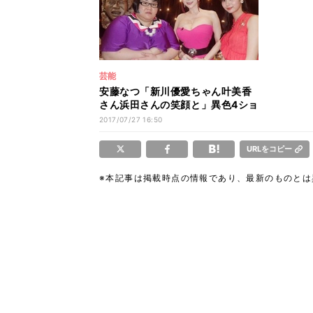
芸能
安藤なつ「新川優愛ちゃん叶美香
さん浜田さんの笑顔と」異色4ショ
ット公開
2017/07/27 16:50
URLをコピー
※本記事は掲載時点の情報であり、最新のものと