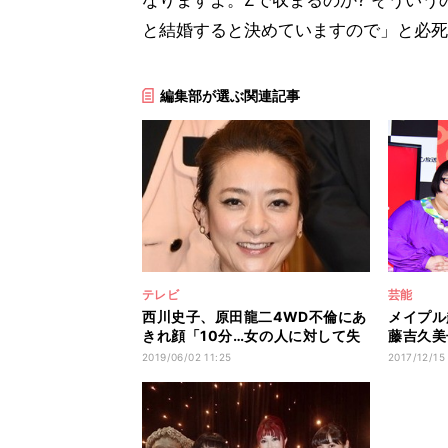
と結婚すると決めていますので」と必死
編集部が選ぶ関連記事
テレビ
芸能
西川史子、原田龍二4WD不倫にあ
メイプル
きれ顔「10分…女の人に対して失
藤吉久美
礼」
んですか
2019/06/02 11:25
2017/12/15