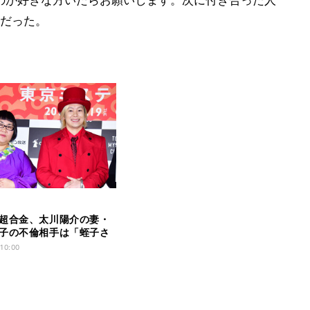
だった。
超合金、太川陽介の妻・
子の不倫相手は「蛭子さ
?｣
 10:00