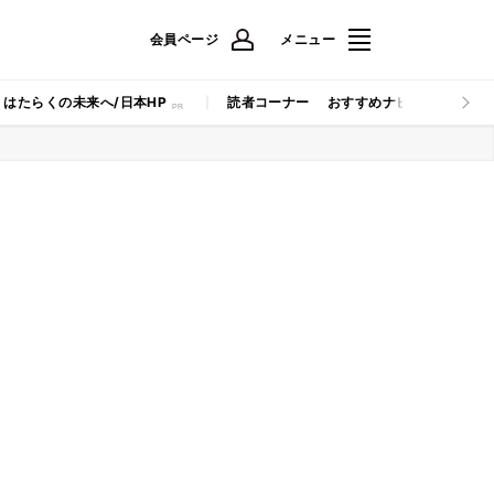
会員ページ
メニュー
はたらくの未来へ/日本HP
読者コーナー
おすすめナビ
マイナビB