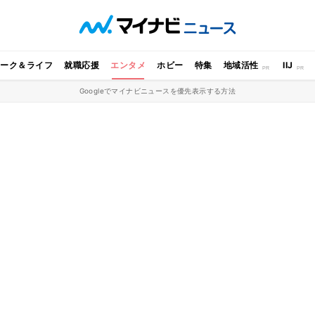
ワーク＆ライフ
就職応援
エンタメ
ホビー
特集
地域活性
IIJ
Googleでマイナビニュースを優先表示する方法