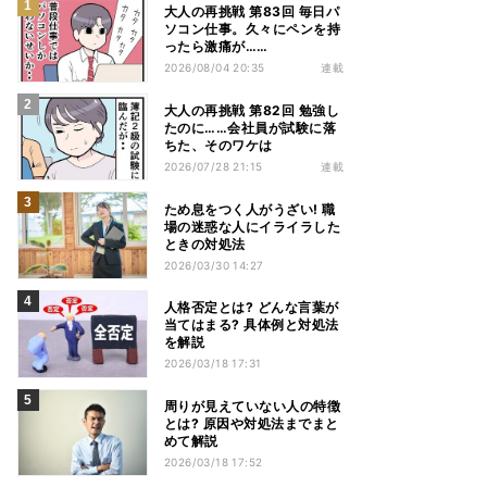
大人の再挑戦 第83回 毎日パ
ソコン仕事。久々にペンを持
ったら激痛が……
2026/08/04 20:35
連載
大人の再挑戦 第82回 勉強し
たのに……会社員が試験に落
ちた、そのワケは
2026/07/28 21:15
連載
ため息をつく人がうざい! 職
場の迷惑な人にイライラした
ときの対処法
2026/03/30 14:27
人格否定とは? どんな言葉が
当てはまる? 具体例と対処法
を解説
2026/03/18 17:31
周りが見えていない人の特徴
とは? 原因や対処法までまと
めて解説
2026/03/18 17:52