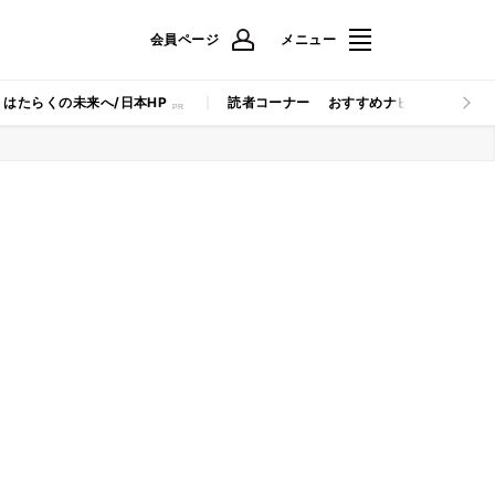
会員ページ
メニュー
はたらくの未来へ/日本HP
読者コーナー
おすすめナビ
マイナビB