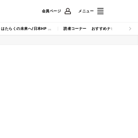
会員ページ
メニュー
はたらくの未来へ/日本HP
読者コーナー
おすすめナビ
マイナビB