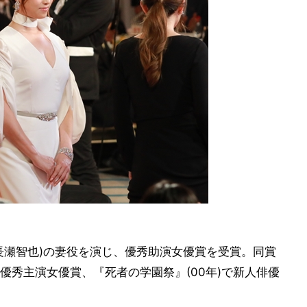
長瀬智也)の妻役を演じ、優秀助演女優賞を受賞。同賞
で優秀主演女優賞、『死者の学園祭』(00年)で新人俳優