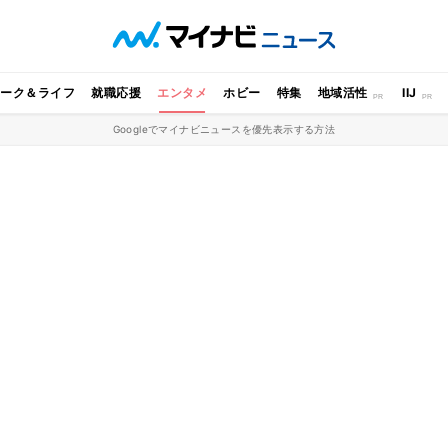
ワーク＆ライフ
就職応援
エンタメ
ホビー
特集
地域活性
IIJ
Googleでマイナビニュースを優先表示する方法