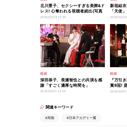
北川景子、セクシーすぎる美脚&ド
新垣結衣
レス! 心奪われる視聴者続出(写真
「天使」
13枚)
も話題に
2018/03/03 12:45
2018/03/03
映画
映画
深田恭子、長瀬智也との共演を感
『万引き
謝「すごく濃厚な時間を」
賞8冠!
に
2019/03/01 22:00
2019/03/01
関連キーワード
#邦画
#日本アカデミー賞