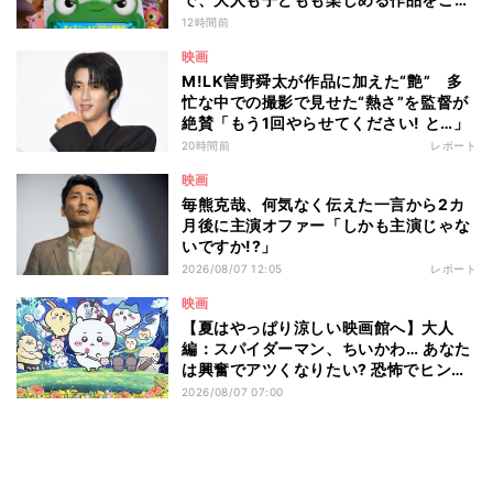
介 - 編集部が注目する最新映画5選
12時間前
映画
M!LK曽野舜太が作品に加えた“艶” 多
忙な中での撮影で見せた“熱さ”を監督が
絶賛「もう1回やらせてください! と…」
20時間前
レポート
映画
毎熊克哉、何気なく伝えた一言から2カ
月後に主演オファー「しかも主演じゃな
いですか!?」
2026/08/07 12:05
レポート
映画
【夏はやっぱり涼しい映画館へ】大人
編：スパイダーマン、ちいかわ… あなた
は興奮でアツくなりたい? 恐怖でヒンヤ
リしたい? - 編集部が注目する最新映画5
2026/08/07 07:00
選