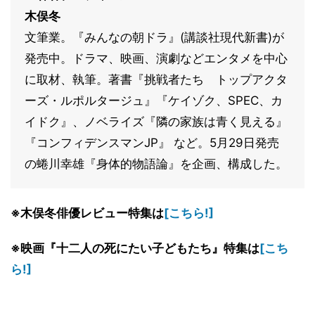
木俣冬
文筆業。『みんなの朝ドラ』(講談社現代新書)が
発売中。ドラマ、映画、演劇などエンタメを中心
に取材、執筆。著書『挑戦者たち トップアクタ
ーズ・ルポルタージュ』『ケイゾク、SPEC、カ
イドク』、ノベライズ『隣の家族は青く見える』
『コンフィデンスマンJP』 など。5月29日発売
の蜷川幸雄『身体的物語論』を企画、構成した。
※木俣冬俳優レビュー特集は
[こちら!]
※映画『十二人の死にたい子どもたち』特集は
[こち
ら!]