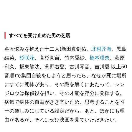
すべてを受け止めた男の芝居
各々悩みを抱えた十二人(新田真剣佑、
北村匠海
、黒島
結菜、
杉咲花
、高杉真宙、竹内愛紗、
橋本環奈
、萩原
利久、坂東龍汰、渕野右登、古川琴音、吉川愛 以上50
音順)で集団自殺をしようと思ったら、なぜか死に場所
にすでに死体があり、その謎を解くにあたって、シン
ジロウは探偵役を担い、その才能を存分に発揮する。
病気で身体の自由がきき辛いため、思考することを唯
一の楽しみにしている設定だから。あと、ほかにも理
由があるが、それはぜひ映画を見ていただきたい。