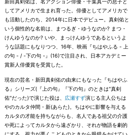
新田真剣佑は、名アクション俳優・千葉真一の息子と
してアメリカで生まれ育った。俳優としてアメリカで
も活動したのち、2014年に日本でデビュー。真剣佑と
いう個性的な名前は、まつるぎ・ゆうなのか? まつ・
けんゆうなのか? いや、まっけんゆうであるというよ
うな話題にもなりつつ、16年、映画『ちはやふる - 上
の句 - / -下の句 -』(16)で注目され、日本アカデミー
賞新人俳優賞を受賞した。
現在の芸名・新田真剣佑の由来にもなった『ちはやふ
る』シリーズ(『上の句』『下の句』のときは"真剣
佑"だった)で演じた役は、
広瀬すず
演じる主人公ちは
やのカルタ仲間・新(あらた)。ちはやに影響を与える
カルタの才能を持ちながらも、名人である祖父の介護
や死によってカルタから遠ざかり、それが物語を劇的
にする。視力が悪くこどものときから眼鏡をかけてい