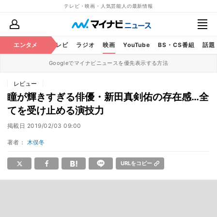
テレビ・映画・人気芸能人の最新情報
エンタメ
芸能
テレビ
ラジオ
映画
YouTube
BS・CS番組
話題
Googleでマイナビニュースを優先表示する方法
レビュー
瞳が輝きすぎる俳優・新田真剣佑の存在感…全
てを受け止める演技力
掲載日
2019/02/03 09:00
著者：
木俣冬
URLをコピー