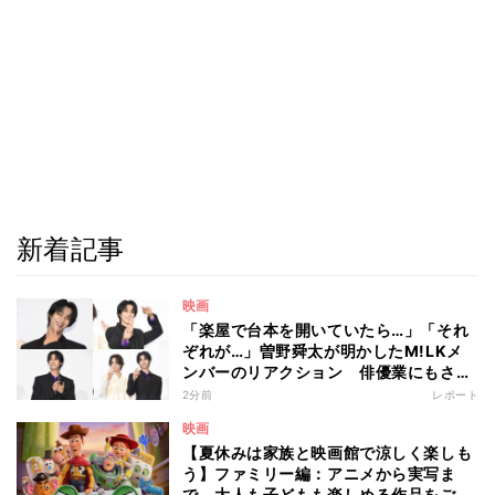
新着記事
映画
「楽屋で台本を開いていたら…」「それ
ぞれが…」曽野舜太が明かしたM!LKメ
ンバーのリアクション 俳優業にもさら
なる意欲
2分前
レポート
映画
【夏休みは家族と映画館で涼しく楽しも
う】ファミリー編：アニメから実写ま
で、大人も子どもも楽しめる作品をご紹