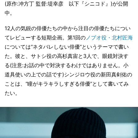
(原作:冲方丁 監督:堤幸彦 以下『シニコド』)が公開
中。
12人の気鋭の俳優たちの中から注目の俳優たちについ
てレビューする短期企画。第1回の
ノブオ役・北村匠海
については“ネタバレしない俳優”というテーマで書い
た。彼と、サトシ役の高杉真宙と3人で、眼鏡対決す
る(注意:お話の中で対決するわけではありません。小
道具使いの上での話です)シンジロウ役の新田真剣佑の
ことは、“瞳がキラキラしすぎる俳優”として書いてみ
たい。