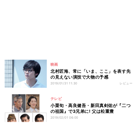
映画
北村匠海、常に「いま、ここ」を表す先
の見えない演技で大物の予感
2019/01/31 11:30
レビュー
テレビ
小栗旬・高良健吾・新田真剣佑が『二つ
の祖国』で3兄弟に! 父は松重豊
2019/02/01 06:00