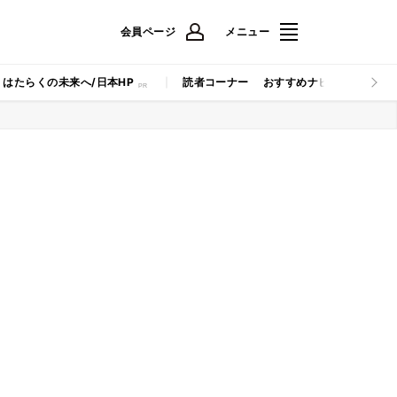
会員ページ
メニュー
はたらくの未来へ/日本HP
読者コーナー
おすすめナビ
マイナビB