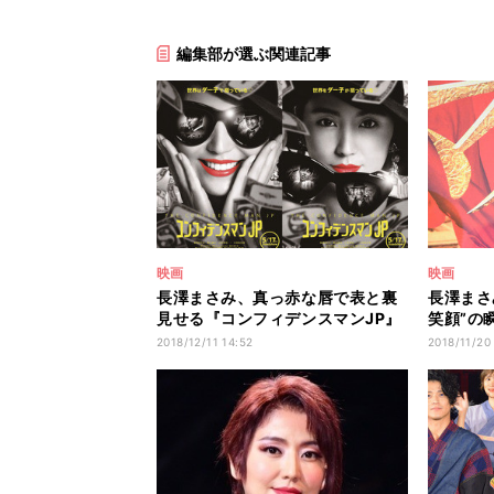
編集部が選ぶ関連記事
映画
映画
長澤まさみ、真っ赤な唇で表と裏
長澤まさ
見せる『コンフィデンスマンJP』
笑顔”の
ビジュアル
撃
2018/12/11 14:52
2018/11/20