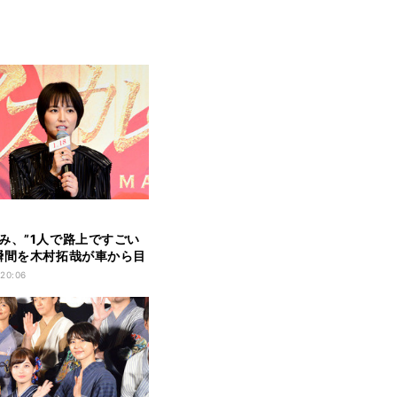
み、”1人で路上ですごい
瞬間を木村拓哉が車から目
 20:06