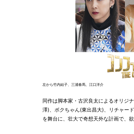
左から竹内結子、三浦春馬、江口洋介
同作は脚本家・古沢良太によるオリジナ
澤)、ボクちゃん(東出昌大)、リチャー
を舞台に、壮大で奇想天外な計画で、欲