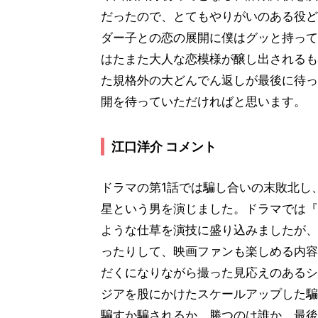
だったので、とてもやりがいのある役ど
ダー子との恋の展開に僕はグッと持って
はたまた大人な恋模様が醸し出されるも
た規格外の大どんでん返しが最後に待っ
開を待っていただければと思います。
江口洋介 コメント
ドラマの第1話では騙し合いの末敗北し
星という男を演じました。ドラマでは『
ような仕草を演技に盛り込みましたが、
ったりして、映画ファンも楽しめる内容
だくになりながら撮った見応えのあるシ
ジアを股にかけたスケールアップした騙
騙すか騙されるか、勝つのは誰か。最後