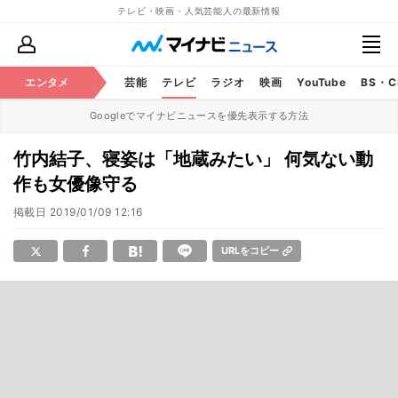
テレビ・映画・人気芸能人の最新情報
エンタメ
芸能
テレビ
ラジオ
映画
YouTube
BS・
Googleでマイナビニュースを優先表示する方法
竹内結子、寝姿は「地蔵みたい」 何気ない動
作も女優像守る
掲載日
2019/01/09 12:16
URLをコピー