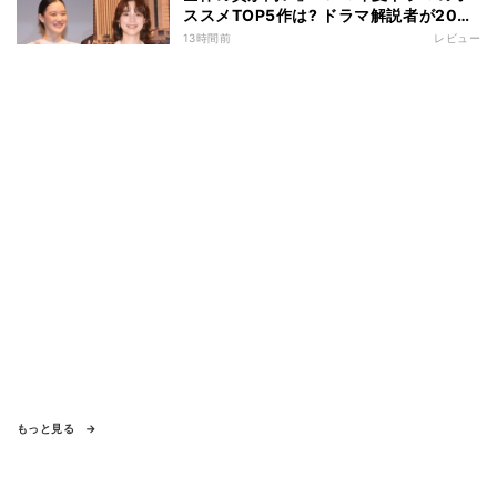
ススメTOP5作は? ドラマ解説者が20作
の傾向を“視聴率無視”で徹底分析
13時間前
レビュー
もっと見る