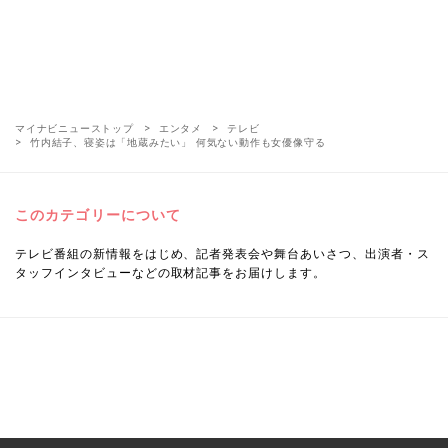
マイナビニューストップ
エンタメ
テレビ
竹内結子、寝姿は「地蔵みたい」 何気ない動作も女優像守る
このカテゴリーについて
テレビ番組の新情報をはじめ、記者発表会や舞台あいさつ、出演者・ス
タッフインタビューなどの取材記事をお届けします。