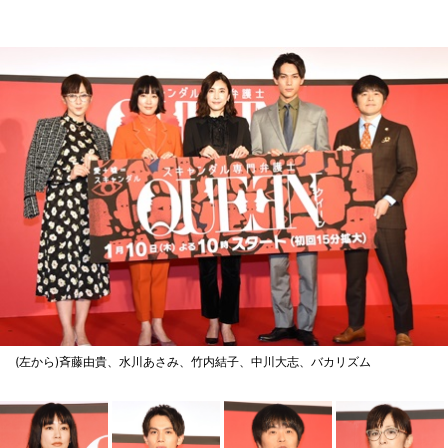
(左から)斉藤由貴、水川あさみ、竹内結子、中川大志、バカリズム