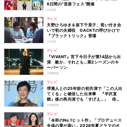
6日間の“音楽フェス”開催
10分前
テレビ
天野ひろゆき＆坂下千里子、長い付き合
いで初の夫婦役 GACKTの呼びかけで
『ブラックトリック』登場
10分前
テレビ
『VIVANT』宮下今日子が第14話から出
演 敵か、それとも…第2シーズンのキ
ーパーソン
10時間前
テレビ
堺雅人との25年前の初共演で「この人出
てくる」と確信した出来事 『半沢直
樹』後の再共演でも「すげえ…」 俳優
としての“初体験”を阿部寛が告白
10時間前
テレビ
「令和のNo.1ヒット作」「プロデュース
全体の質が高い」2026年夏ドラマのオ