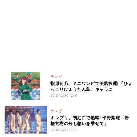
テレビ
指原莉乃、ミニワンピで美脚披露!『ひょ
っこりひょうたん島』キャラに
2018/12/30 12:41
テレビ
キンプリ、初紅白で熱唱! 平野紫耀「岩
橋玄樹の分も想いを乗せて」
2018/12/31 21:53