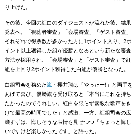
り上げた。
その後、今回の紅白のダイジェストが流れた後、結果
発表へ。「視聴者審査」「会場審査」「ゲスト審査」
それぞれで得票数が多かった方に1ポイント入り、2ポ
イント以上獲得した組が優勝となるという新たな審査
方法が採用され、「会場審査」と「ゲスト審査」で紅
組を上回り2ポイント獲得した白組が優勝となった。
白組司会を務めた
嵐
・櫻井翔は「やったー!」と両手を
あげて喜び、優勝旗を受け取ると「本当にこれを持ち
たかったのでうれしい。紅白を限らず素敵な歌声をき
けて最高の時間でした」と感激。一方、紅組司会の広
瀬すずは、悔しそうな表情を見せつつ「ちょっと悔し
いですけど楽しかったです」と語った。