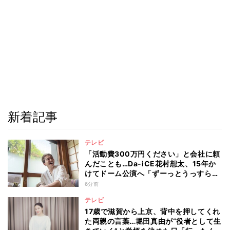
新着記事
テレビ
「活動費300万円ください」と会社に頼
んだことも…Da-iCE花村想太、15年か
けてドーム公演へ「ずーっとうっすらや
けど右肩上がり続けられていた」
6分前
テレビ
17歳で滋賀から上京、背中を押してくれ
た両親の言葉…堀田真由が“役者として生