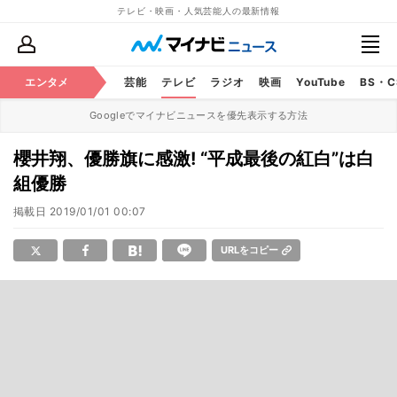
テレビ・映画・人気芸能人の最新情報
エンタメ
芸能
テレビ
ラジオ
映画
YouTube
BS・
Googleでマイナビニュースを優先表示する方法
櫻井翔、優勝旗に感激! “平成最後の紅白”は白
組優勝
掲載日
2019/01/01 00:07
URLをコピー