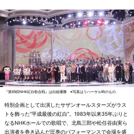
『第69回NHK紅白歌合戦』は白組優勝 ※写真はリハーサル時のもの
特別企画として出演したサザンオールスターズがラス
トを飾った“平成最後の紅白”。1983年以来35年ぶりと
なるNHKホールでの歌唱で、北島三郎や松任谷由実ら
出演者を巻き込んだ圧巻のパフォーマンスで会場を盛