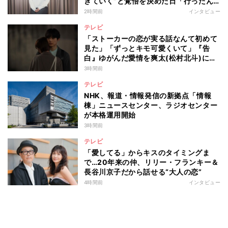
きていく”と覚悟を決めた日「行ったん
やったら、もう帰られへんな」
2時間前
インタビュー
テレビ
「ストーカーの恋が実る話なんて初めて
見た」「ずっとキモ可愛くいて」『告
白』ゆがんだ愛情を爽太(松村北斗)に向
ける視聴者の声
3時間前
テレビ
NHK、報道・情報発信の新拠点「情報
棟」ニュースセンター、ラジオセンター
が本格運用開始
3時間前
テレビ
「愛してる」からキスのタイミングま
で…20年来の仲、リリー・フランキー＆
長谷川京子だから話せる“大人の恋”
4時間前
インタビュー