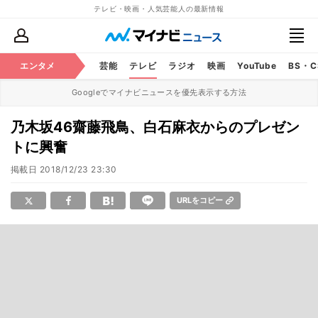
テレビ・映画・人気芸能人の最新情報
エンタメ
芸能
テレビ
ラジオ
映画
YouTube
BS・
Googleでマイナビニュースを優先表示する方法
乃木坂46齋藤飛鳥、白石麻衣からのプレゼン
トに興奮
掲載日
2018/12/23 23:30
URLをコピー