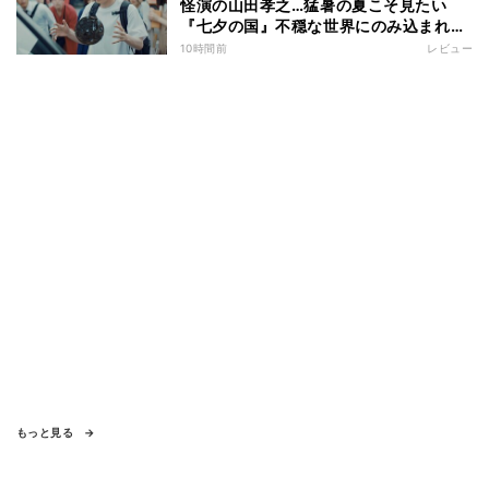
怪演の山田孝之…猛暑の夏こそ見たい
『七夕の国』不穏な世界にのみ込まれる
超常ミステリー
10時間前
レビュー
もっと見る