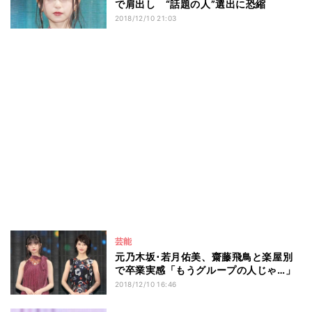
で肩出し “話題の人”選出に恐縮
2018/12/10 21:03
芸能
元乃木坂･若月佑美、齋藤飛鳥と楽屋別
で卒業実感「もうグループの人じゃ…」
2018/12/10 16:46