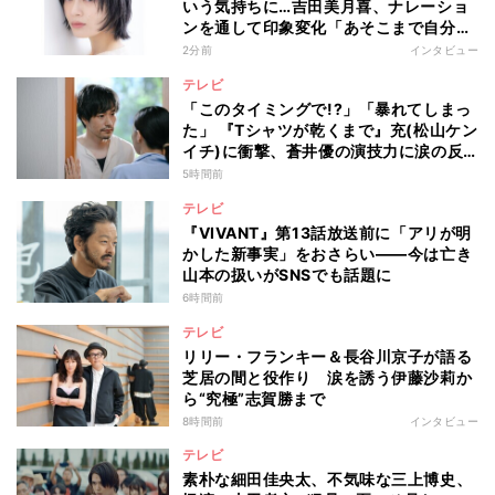
いう気持ちに…吉田美月喜、ナレーショ
ンを通して印象変化「あそこまで自分に
正直に生きられる人は、なかなかいな
2分前
インタビュー
い」
テレビ
「このタイミングで!?」「暴れてしまっ
た」 『Tシャツが乾くまで』充(松山ケン
イチ)に衝撃、蒼井優の演技力に涙の反
響も
5時間前
テレビ
『VIVANT』第13話放送前に「アリが明
かした新事実」をおさらい――今は亡き
山本の扱いがSNSでも話題に
6時間前
テレビ
リリー・フランキー＆長谷川京子が語る
芝居の間と役作り 涙を誘う伊藤沙莉か
ら“究極”志賀勝まで
8時間前
インタビュー
テレビ
素朴な細田佳央太、不気味な三上博史、