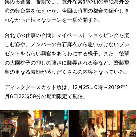
集める齋藤。番組では、意外な素顔や初の単独海外公
演の舞台裏を伝えたが、今回は時間の都合で紹介しき
れなかった様々なシーンを一挙公開する。
台北での仕事の合間にマイペースにショッピングを楽
しむ姿や、メンバーの白石麻衣から思いがけないプレ
ゼントをもらい興奮をあらわにする様子、また、後輩
の大園桃子の押しの強さに翻弄される姿など、齋藤飛
鳥の更なる素顔が盛りだくさんの内容となっている。
ディレクターズカット版は、12月25日0時～2019年1
月6日22時59分の期間限定で配信。