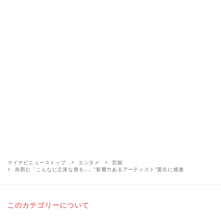
マイナビニューストップ
エンタメ
芸能
赤西仁「こんなに立派な賞を…」“影響力あるアーティスト”選出に感激
このカテゴリーについて