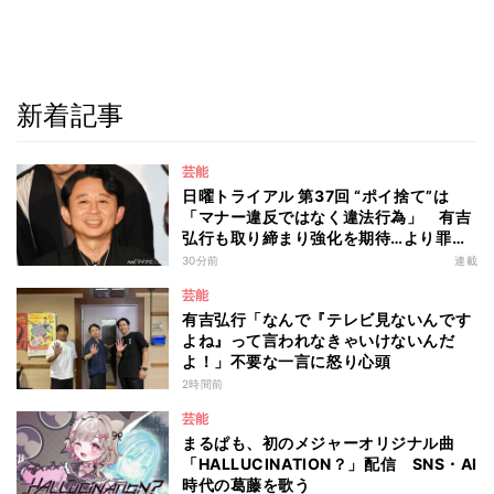
新着記事
芸能
日曜トライアル 第37回 “ポイ捨て”は
「マナー違反ではなく違法行為」 有吉
弘行も取り締まり強化を期待…より罪が
重くなる“ポイ捨て”とは 大垣優希弁護
30分前
連載
士が解説
芸能
有吉弘行「なんで『テレビ見ないんです
よね』って言われなきゃいけないんだ
よ！」不要な一言に怒り心頭
2時間前
芸能
まるぱも、初のメジャーオリジナル曲
「HALLUCINATION？」配信 SNS・AI
時代の葛藤を歌う