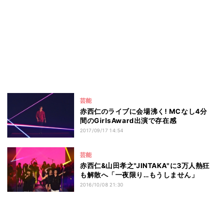
芸能
赤西仁のライブに会場沸く! MCなし4分
間のGirlsAward出演で存在感
2017/09/17 14:54
芸能
赤西仁&山田孝之"JINTAKA"に3万人熱狂
も解散へ「一夜限り…もうしません」
2016/10/08 21:30