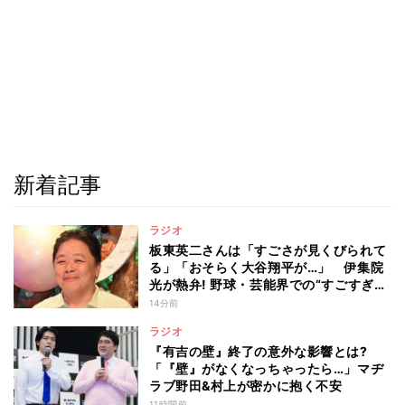
新着記事
ラジオ
板東英二さんは「すごさが見くびられて
る」「おそらく大谷翔平が…」 伊集院
光が熱弁! 野球・芸能界での“すごすぎ
る”功績
14分前
ラジオ
『有吉の壁』終了の意外な影響とは?
「『壁』がなくなっちゃったら…」マヂ
ラブ野田&村上が密かに抱く不安
11時間前