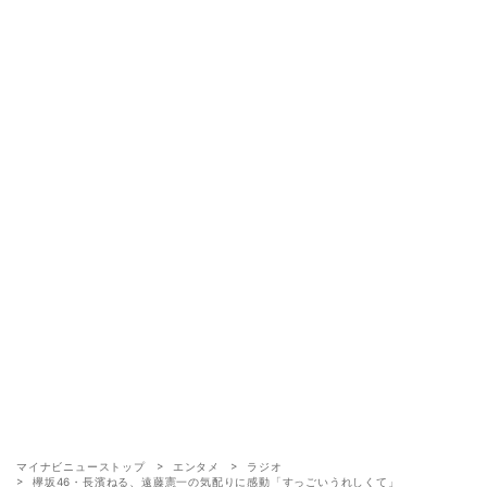
マイナビニューストップ
エンタメ
ラジオ
欅坂46・長濱ねる、遠藤憲一の気配りに感動「すっごいうれしくて」