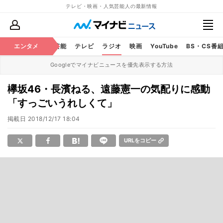
テレビ・映画・人気芸能人の最新情報
エンタメ
芸能
テレビ
ラジオ
映画
YouTube
BS・CS番
Googleでマイナビニュースを優先表示する方法
欅坂46・長濱ねる、遠藤憲一の気配りに感動
「すっごいうれしくて」
掲載日
2018/12/17 18:04
URLをコピー