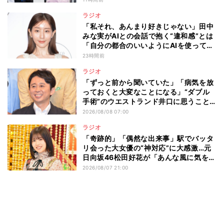
ラジオ
「私それ、あんまり好きじゃない」田中
みな実がAIとの会話で抱く“違和感”とは
「自分の都合のいいようにAIを使ってる
人たちって…」
23時間前
ラジオ
「ずっと前から聞いていた」「病気を放
っておくと大変なことになる」“ダブル
手術”のウエストランド井口に思うこと…
有吉弘行が本音を明かした“仕事と病
2026/08/08 07:00
気”の向き合い方
ラジオ
「奇跡的」「偶然な出来事」駅でバッタ
リ会った大女優の“神対応”に大感激…元
日向坂46松田好花が「あんな風に気を使
える人になりたい」と感動した“振る舞
2026/08/07 21:00
い”とは