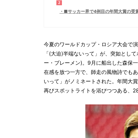
2
■サッカー界で4例目の年間大賞の受
今夏のワールドカップ・ロシア大会で演
「(大迫)半端ないって」が、突如として
ー・ブレーメン)。9月に船出した森保
在感を放つ一方で、師走の風物詩でもあ
いって」がノミネートされた。年間大賞
再びスポットライトを浴びつつある、2