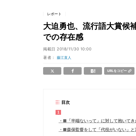
レポート
大迫勇也、流行語大賞候
での存在感
掲載日
2018/11/30 10:00
著者：
藤江直人
URLをコピー
目次
1
■「半端ないって」に対して抱いてき
■森保監督をして「代役がいない」と