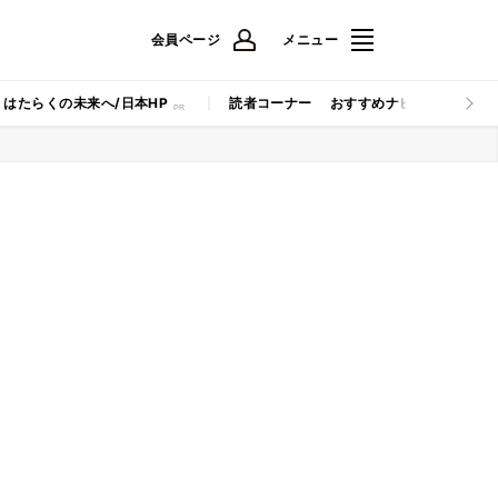
会員ページ
メニュー
はたらくの未来へ/日本HP
読者コーナー
おすすめナビ
マイナビB