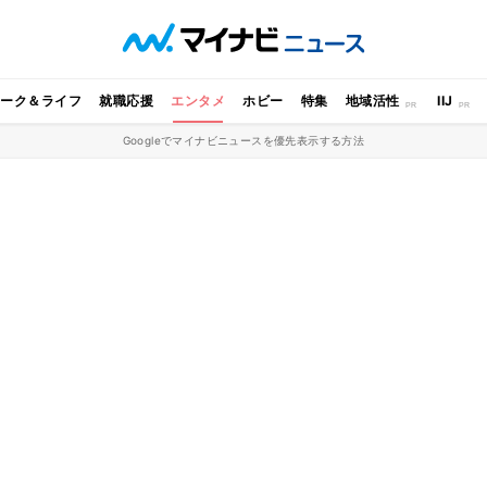
ワーク＆ライフ
就職応援
エンタメ
ホビー
特集
地域活性
IIJ
Googleでマイナビニュースを優先表示する方法