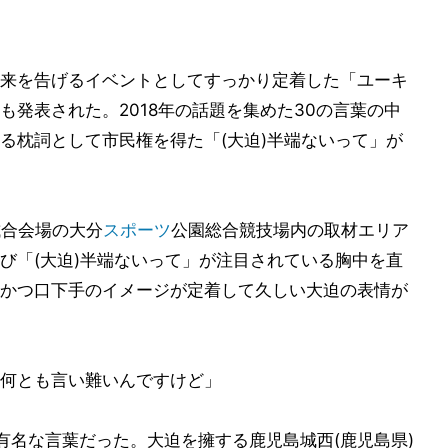
来を告げるイベントとしてすっかり定着した「ユーキ
発表された。2018年の話題を集めた30の言葉の中
る枕詞として市民権を得た「(大迫)半端ないって」が
試合会場の大分
スポーツ
公園総合競技場内の取材エリア
び「(大迫)半端ないって」が注目されている胸中を直
かつ口下手のイメージが定着して久しい大迫の表情が
何とも言い難いんですけど」
有名な言葉だった。大迫を擁する鹿児島城西(鹿児島県)