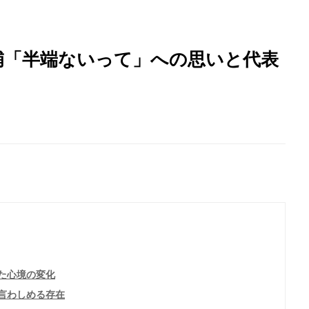
補「半端ないって」への思いと代表
た心境の変化
言わしめる存在