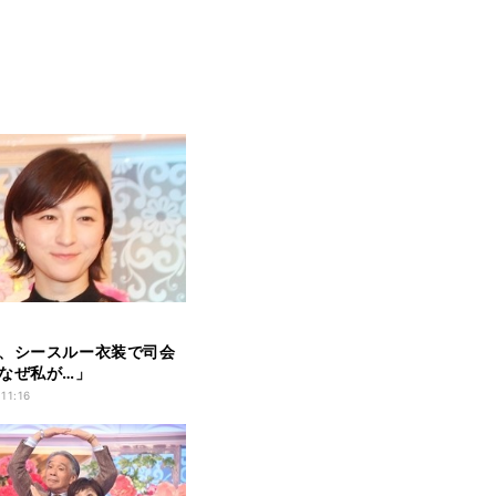
、シースルー衣装で司会
なぜ私が…」
 11:16