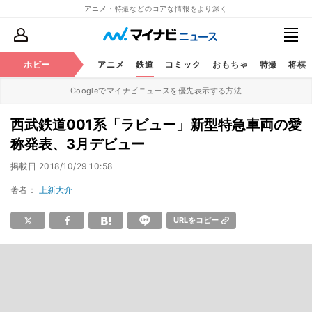
アニメ・特撮などのコアな情報をより深く
ホビー
アニメ
鉄道
コミック
おもちゃ
特撮
将棋
Googleでマイナビニュースを優先表示する方法
西武鉄道001系「ラビュー」新型特急車両の愛
称発表、3月デビュー
掲載日
2018/10/29 10:58
著者：
上新大介
URLをコピー