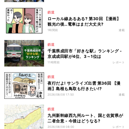
鉄道
ローカル線あるある? 第30回 【漫画】
観光の後…電車はまだ大丈夫?
1時間前
連載
鉄道
千葉県成田市「好きな駅」ランキング -
京成成田駅が4位、3～1位は
11時間前
レポート
鉄道
夜行だよ! サンライズ出雲 第36回 【漫
画】島根も鳥取も行きたい!?
2026/08/08 17:50
連載
鉄道
九州新幹線西九州ルート、国と佐賀県が
二者合意 - 今後はどうなる?
2026/08/08 08:00
レポート