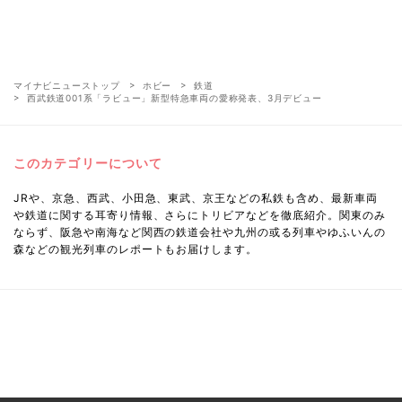
マイナビニューストップ
ホビー
鉄道
西武鉄道001系「ラビュー」新型特急車両の愛称発表、3月デビュー
このカテゴリーについて
JRや、京急、西武、小田急、東武、京王などの私鉄も含め、最新車両
や鉄道に関する耳寄り情報、さらにトリビアなどを徹底紹介。関東のみ
ならず、阪急や南海など関西の鉄道会社や九州の或る列車やゆふいんの
森などの観光列車のレポートもお届けします。