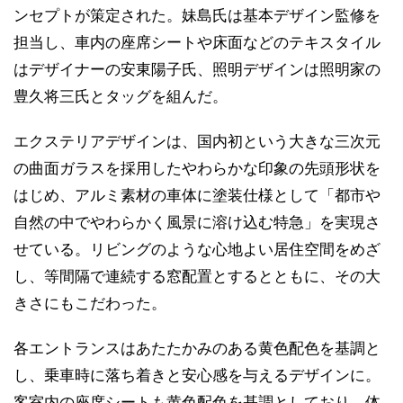
ンセプトが策定された。妹島氏は基本デザイン監修を
担当し、車内の座席シートや床面などのテキスタイル
はデザイナーの安東陽子氏、照明デザインは照明家の
豊久将三氏とタッグを組んだ。
エクステリアデザインは、国内初という大きな三次元
の曲面ガラスを採用したやわらかな印象の先頭形状を
はじめ、アルミ素材の車体に塗装仕様として「都市や
自然の中でやわらかく風景に溶け込む特急」を実現さ
せている。リビングのような心地よい居住空間をめざ
し、等間隔で連続する窓配置とするとともに、その大
きさにもこだわった。
各エントランスはあたたかみのある黄色配色を基調と
し、乗車時に落ち着きと安心感を与えるデザインに。
客室内の座席シートも黄色配色を基調としており、体