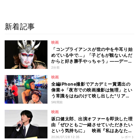
新着記事
映画
「コンプライアンスが世の中を牛耳り始
めている中で...」「子どもが観ないんだ
からと好き勝手やっちゃう」――デーモ
ン閣下が語る映画『レディ・オア・ノッ
2分前
ト2』の"狂気"とは?
映画
全編iPhone撮影でアカデミー賞選出の
偉業→「夜市での映画撮影は無理」とい
う常識をはねのけて映し出した"リア
ル"とは――ツォウ監督が語る映画『左
5時間前
利き少女』の舞台裏
映画
坂口健太郎、出演オファーを即決した理
由「ぜひともご一緒させていただきたい
という気持ちに」 映画『私はあなたを
知らない、』完成披露舞台挨拶
2026/07/28 12:35
レポート