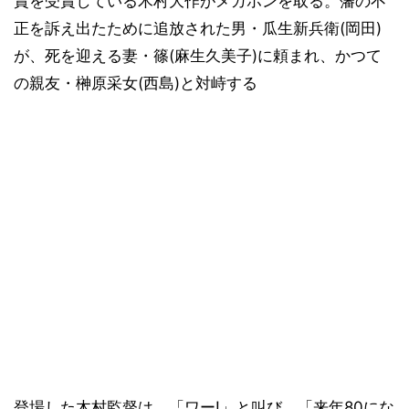
賞を受賞している木村大作がメガホンを取る。藩の不
正を訴え出たために追放された男・瓜生新兵衛(岡田)
が、死を迎える妻・篠(麻生久美子)に頼まれ、かつて
の親友・榊原采女(西島)と対峙する
登場した木村監督は、「ワー!」と叫び、「来年80にな