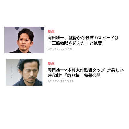
映画
岡田准一、監督から殺陣のスピードは
「三船敏郎を超えた」と絶賛
2018/08/27 17:00
映画
岡田准一×木村大作監督タッグで"美しい
時代劇" 『散り椿』特報公開
2018/05/14 13:29