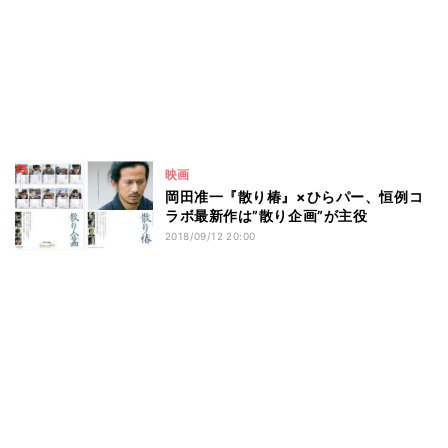
映画
岡田准一『散り椿』×ひらパー、恒例コ
ラボ最新作は”散り企画”が主役
2018/09/12 20:00