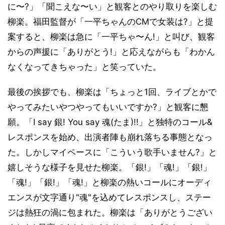
に〜?」「聞こえな〜い」と観客とのやり取りを楽しむ
柳楽。福田監督が「一平ちゃんのCMで女装は?」と提
案すると、柳楽は急に「一平ちゃ〜ん!」と叫び、観客
からの声援に「ありがとう!」と応えながらも「わかん
なくなってきちゃった」と笑っていた。
最後の挨拶でも、柳楽は「ちょっと1回、ライブとかで
やってみたいやつやってもいいですか?」と観客に懇
願。「I say 銀! You say 魂(たま)!!」と独特のコール&
レスポンスを始め、出演者陣も崩れ落ちる事態となっ
た。しかしマイペースに「こういう歌手いません?」と
嬉しそうな様子を見せた柳楽。「銀!」「魂!」「銀!」
「魂!」「銀!」「魂!」と柳楽の熱いコールにオーディ
エンスが文字通り"魂"を込めてレスポンスし、ステー
ジは熱狂の渦に包まれた。柳楽は「ありがとうござい