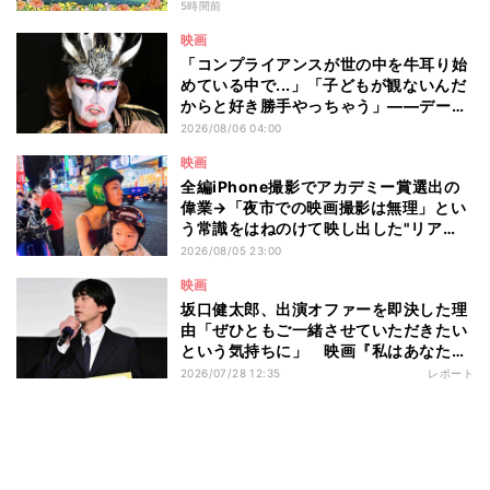
リしたい? - 編集部が注目する最新映画5
5時間前
選
映画
「コンプライアンスが世の中を牛耳り始
めている中で...」「子どもが観ないんだ
からと好き勝手やっちゃう」――デーモ
ン閣下が語る映画『レディ・オア・ノッ
2026/08/06 04:00
ト2』の"狂気"とは?
映画
全編iPhone撮影でアカデミー賞選出の
偉業→「夜市での映画撮影は無理」とい
う常識をはねのけて映し出した"リア
ル"とは――ツォウ監督が語る映画『左
2026/08/05 23:00
利き少女』の舞台裏
映画
坂口健太郎、出演オファーを即決した理
由「ぜひともご一緒させていただきたい
という気持ちに」 映画『私はあなたを
知らない、』完成披露舞台挨拶
2026/07/28 12:35
レポート