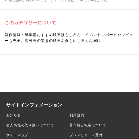
柳楽優弥、魂のC＆Rにオーディエンス熱狂…「やってみたかった」
このカテゴリーについて
新作情報・編集部おすすめ映画はもちろん、イベントレポートやレビュ
ーも充実。海外発の驚きの映画ネタもいち早くお届け。
サイトインフォメーション
お知らせ
利用規約
個人情報の取り扱いについて
著作権と転載について
サイトマップ
プレスリリース受付