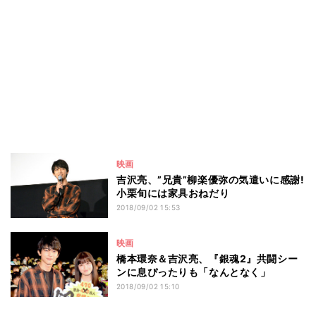
映画
吉沢亮、”兄貴”柳楽優弥の気遣いに感謝!
小栗旬には家具おねだり
2018/09/02 15:53
映画
橋本環奈＆吉沢亮、『銀魂2』共闘シー
ンに息ぴったりも「なんとなく」
2018/09/02 15:10