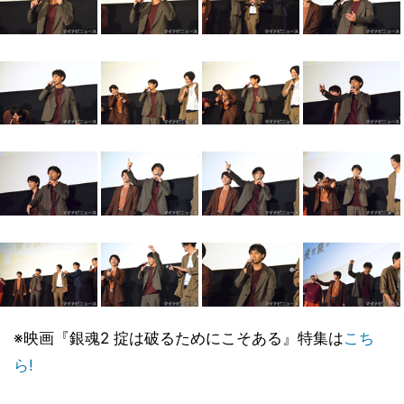
※映画『銀魂2 掟は破るためにこそある』特集は
こち
ら!