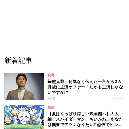
新着記事
映画
毎熊克哉、何気なく伝えた一言から2カ
月後に主演オファー「しかも主演じゃな
いですか!?」
2分前
レポート
映画
【夏はやっぱり涼しい映画館へ】大人
編：スパイダーマン、ちいかわ… あなた
は興奮でアツくなりたい? 恐怖でヒンヤ