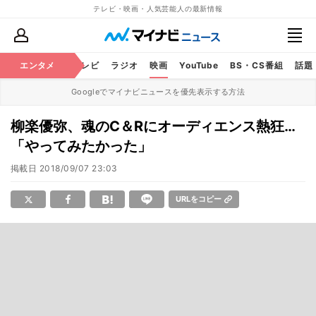
テレビ・映画・人気芸能人の最新情報
エンタメ
芸能
テレビ
ラジオ
映画
YouTube
BS・CS番組
話題
Googleでマイナビニュースを優先表示する方法
柳楽優弥、魂のC＆Rにオーディエンス熱狂…
「やってみたかった」
掲載日
2018/09/07 23:03
URLをコピー