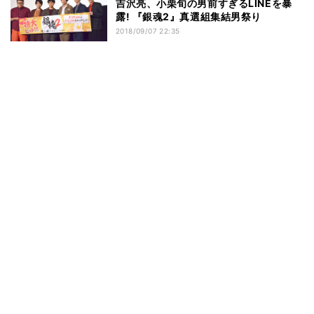
吉沢亮、小栗旬の男前すぎるLINEを暴
露! 『銀魂2』真選組集結男祭り
2018/09/07 22:35