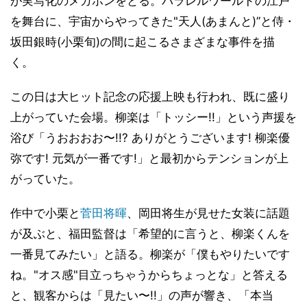
が実写化のメガホンをとる。パラレルワールドの江戸
を舞台に、宇宙からやってきた"天人(あまんと)”と侍・
坂田銀時(小栗旬)の間に起こるさまざまな事件を描
く。
この日は大ヒット記念の応援上映も行われ、既に盛り
上がっていた会場。柳楽は「トッシー!!」という声援を
浴び「うおおおお〜!!? ありがとうございます! 柳楽優
弥です! 元気が一番です!」と最初からテンションが上
がっていた。
作中で小栗と
菅田将暉
、岡田将生が見せた女装に話題
が及ぶと、福田監督は「希望的に言うと、柳楽くんを
一番見てみたい」と語る。柳楽が「僕もやりたいです
ね。"オス感"目立っちゃうからちょっとな」と答える
と、観客からは「見たい〜!!」の声が響き、「本当