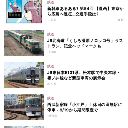
鉄道
新幹線あるある? 第54回 【漫画】東京か
ら広島へ遠征…交通手段は?
10分前
連載
鉄道
JR北海道「くしろ湿原ノロッコ号」ラス
トラン、記念ヘッドマークも
11分前
鉄道
JR東日本E131系、松本駅で中央本線・
篠ノ井線など新型車両の展示会
27分前
鉄道
西武新宿線「小江戸」土休日の田無駅に
停車 - 9/19から期間限定で
1時間前