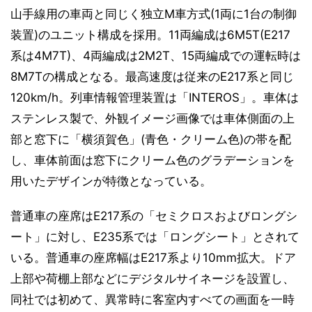
山手線用の車両と同じく独立M車方式(1両に1台の制御
装置)のユニット構成を採用。11両編成は6M5T(E217
系は4M7T)、4両編成は2M2T、15両編成での運転時は
8M7Tの構成となる。最高速度は従来のE217系と同じ
120km/h。列車情報管理装置は「INTEROS」。車体は
ステンレス製で、外観イメージ画像では車体側面の上
部と窓下に「横須賀色」(青色・クリーム色)の帯を配
し、車体前面は窓下にクリーム色のグラデーションを
用いたデザインが特徴となっている。
普通車の座席はE217系の「セミクロスおよびロングシ
ート」に対し、E235系では「ロングシート」とされて
いる。普通車の座席幅はE217系より10mm拡大。ドア
上部や荷棚上部などにデジタルサイネージを設置し、
同社では初めて、異常時に客室内すべての画面を一時