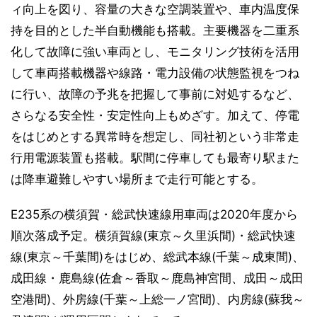
ィ向上を図り、容量の大きな空調装置や、車内温度保
持を目的とした半自動機能も搭載。主要機器を二重系
化して故障に強い車両とし、モニタリング技術を活用
して車両搭載機器や線路・電力設備の状態監視をつね
に行い、故障の予兆を把握して事前に対処するなど、
さらなる安全性・安定性向上もめざす。加えて、停電
をはじめとする異常時を想定し、同社初という非常走
行用電源装置も搭載。駅間に停車しても最寄り駅また
は降車避難しやすい場所まで走行可能とする。
E235系の横須賀・総武快速線用車両は2020年度から
順次落成予定。横須賀線(東京～久里浜間)・総武快速
線(東京～千葉間)をはじめ、総武本線(千葉～成東間)、
成田線・鹿島線(佐倉～香取～鹿島神宮間、成田～成田
空港間)、外房線(千葉～上総一ノ宮間)、内房線(蘇我～