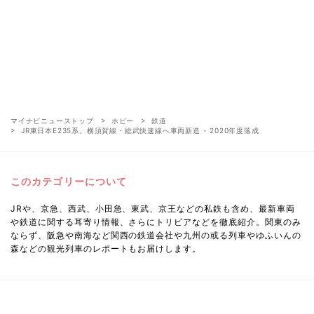
マイナビニューストップ
ホビー
鉄道
JR東日本E235系、横須賀線・総武快速線へ車両新造 - 2020年度落成
このカテゴリーについて
JRや、京急、西武、小田急、東武、京王などの私鉄も含め、最新車両
や鉄道に関する耳寄り情報、さらにトリビアなどを徹底紹介。関東のみ
ならず、阪急や南海など関西の鉄道会社や九州の或る列車やゆふいんの
森などの観光列車のレポートもお届けします。