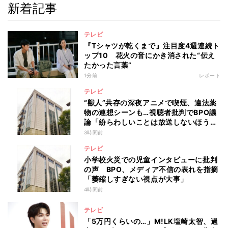
新着記事
テレビ
『Tシャツが乾くまで』注目度4週連続ト
ップ10 花火の音にかき消された“伝え
たかった言葉”
1分前
レポート
テレビ
“獣人”共存の深夜アニメで喫煙、違法薬
物の連想シーンも…視聴者批判でBPO議
論「紛らわしいことは放送しないほう
が」
3時間前
テレビ
小学校火災での児童インタビューに批判
の声 BPO、メディア不信の表れを指摘
「萎縮しすぎない視点が大事」
4時間前
テレビ
「5万円くらいの…」M!LK塩崎太智、過