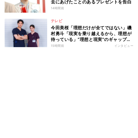
去にあげたことのあるプレゼントを告白
14時間前
テレビ
今田美桜「理想だけが全てではない」磯
村勇斗「現実を乗り越えるから、理想が
待っている」“理想と現実”のギャップに
悩む人へ 第一線で活躍する俳優2人の
15時間前
インタビュー
向き合い方とは