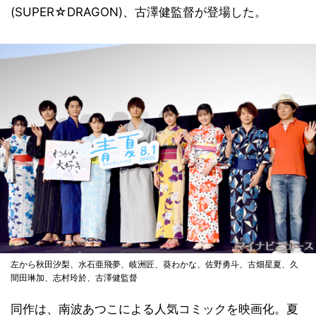
(SUPER☆DRAGON)、古澤健監督が登場した。
左から秋田汐梨、水石亜飛夢、岐洲匠、葵わかな、佐野勇斗、古畑星夏、久
間田琳加、志村玲於、古澤健監督
同作は、南波あつこによる人気コミックを映画化。夏