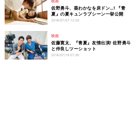
映画
佐野勇斗、葵わかなを床ドン…! 『青
夏』の夏キュンラブシーン一挙公開
2018/07/07 12:00
映画
佐藤寛太、『青夏』友情出演! 佐野勇斗
と仲良しツーショット
2018/07/19 07:00