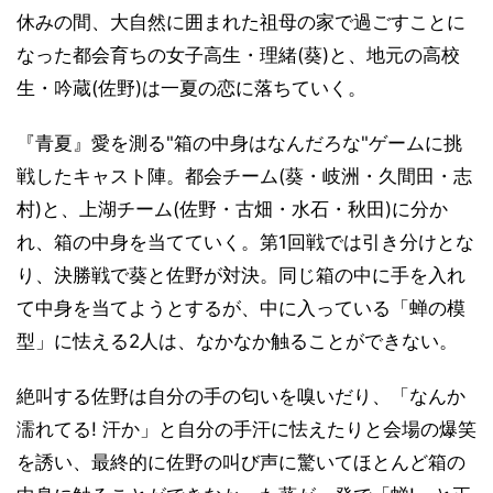
休みの間、大自然に囲まれた祖母の家で過ごすことに
なった都会育ちの女子高生・理緒(葵)と、地元の高校
生・吟蔵(佐野)は一夏の恋に落ちていく。
『青夏』愛を測る"箱の中身はなんだろな"ゲームに挑
戦したキャスト陣。都会チーム(葵・岐洲・久間田・志
村)と、上湖チーム(佐野・古畑・水石・秋田)に分か
れ、箱の中身を当てていく。第1回戦では引き分けとな
り、決勝戦で葵と佐野が対決。同じ箱の中に手を入れ
て中身を当てようとするが、中に入っている「蝉の模
型」に怯える2人は、なかなか触ることができない。
絶叫する佐野は自分の手の匂いを嗅いだり、「なんか
濡れてる! 汗か」と自分の手汗に怯えたりと会場の爆笑
を誘い、最終的に佐野の叫び声に驚いてほとんど箱の