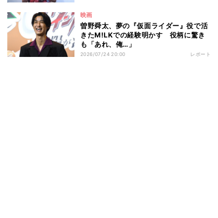
映画
曽野舜太、夢の『仮面ライダー』役で活
きたM!LKでの経験明かす 役柄に驚き
も「あれ、俺…」
2026/07/24 20:00
レポート