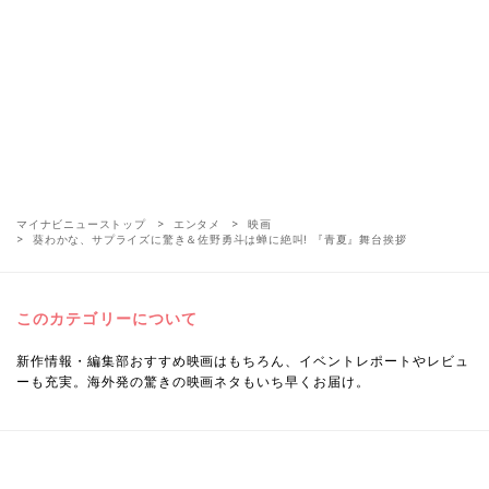
マイナビニューストップ
エンタメ
映画
葵わかな、サプライズに驚き＆佐野勇斗は蝉に絶叫! 『青夏』舞台挨拶
このカテゴリーについて
新作情報・編集部おすすめ映画はもちろん、イベントレポートやレビュ
ーも充実。海外発の驚きの映画ネタもいち早くお届け。