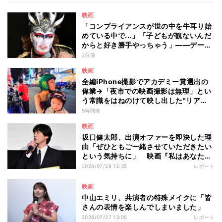
映画
「コンプライアンスが世の中を牛耳り始
めている中で...」「子どもが観ないんだ
からと好き勝手やっちゃう」――デーモ
ン閣下が語る映画『レディ・オア・ノッ
2分前
ト2』の"狂気"とは?
映画
全編iPhone撮影でアカデミー賞選出の
偉業→「夜市での映画撮影は無理」とい
う常識をはねのけて映し出した"リア
ル"とは――ツォウ監督が語る映画『左
5時間前
利き少女』の舞台裏
映画
坂口健太郎、出演オファーを即決した理
由「ぜひともご一緒させていただきたい
という気持ちに」 映画『私はあなたを
知らない、』完成披露舞台挨拶
2026/07/28 12:35
レポート
映画
中山エミリ、共演者の特殊メイクに「皆
さんの表情を楽しんでしまいました」
2026/07/27 13:05
レポート