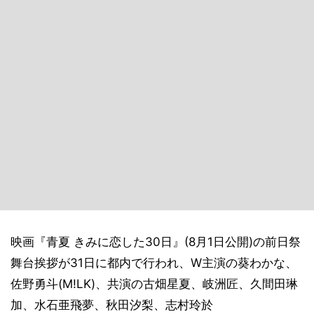
映画『青夏 きみに恋した30日』(8月1日公開)の前日祭
舞台挨拶が31日に都内で行われ、W主演の葵わかな、
佐野勇斗(M!LK)、共演の古畑星夏、岐洲匠、久間田琳
加、水石亜飛夢、秋田汐梨、志村玲於