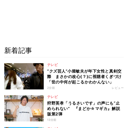
新着記事
テレビ
“クズ芸人”小堀敏夫が年下女性と真剣交
際 まさかの改心(？)に視聴者くぎづけ
「世の中何が起こるかわかんない」
2分前
レビュー
テレビ
狩野英孝「うるさいです」の声にも“止
められない” 『まどか☆マギカ』解説
版第2弾
13分前