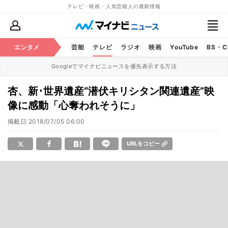
テレビ・映画・人気芸能人の最新情報
エンタメ
芸能
テレビ
ラジオ
映画
YouTube
BS・
Googleでマイナビニュースを優先表示する方法
杏、新･世界遺産“潜伏キリシタン関連遺産”映
像に感動「心奪われそうに」
掲載日
2018/07/05 06:00
URLをコピー