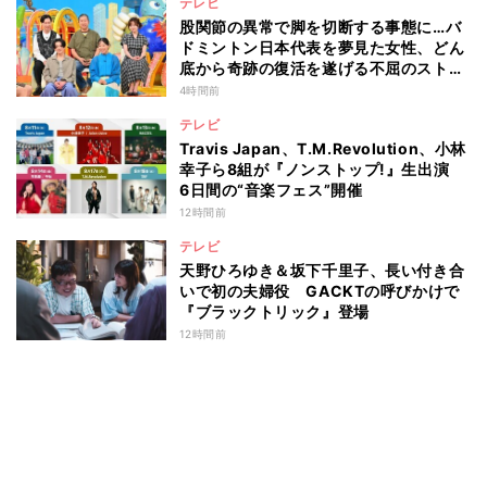
テレビ
股関節の異常で脚を切断する事態に…バ
ドミントン日本代表を夢見た女性、どん
底から奇跡の復活を遂げる不屈のストー
リー『仰天』が再現
4時間前
テレビ
Travis Japan、T.M.Revolution、小林
幸子ら8組が『ノンストップ!』生出演
6日間の“音楽フェス”開催
12時間前
テレビ
天野ひろゆき＆坂下千里子、長い付き合
いで初の夫婦役 GACKTの呼びかけで
『ブラックトリック』登場
12時間前