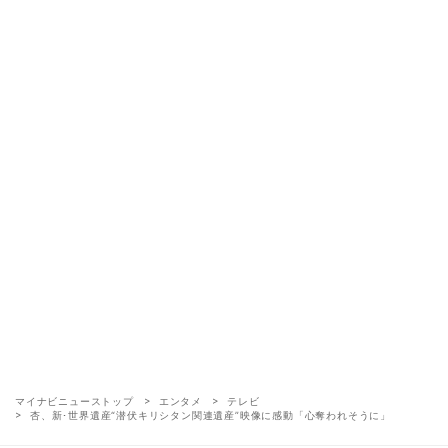
マイナビニューストップ
エンタメ
テレビ
杏、新･世界遺産“潜伏キリシタン関連遺産”映像に感動「心奪われそうに」