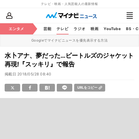
テレビ・映画・人気芸能人の最新情報
エンタメ
芸能
テレビ
ラジオ
映画
YouTube
BS・
Googleでマイナビニュースを優先表示する方法
水卜アナ、夢だった…ビートルズのジャケット
再現!『スッキリ』で報告
掲載日
2018/05/28 08:40
URLをコピー