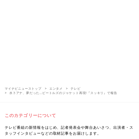
マイナビニューストップ
エンタメ
テレビ
水卜アナ、夢だった…ビートルズのジャケット再現!『スッキリ』で報告
このカテゴリーについて
テレビ番組の新情報をはじめ、記者発表会や舞台あいさつ、出演者・ス
タッフインタビューなどの取材記事をお届けします。