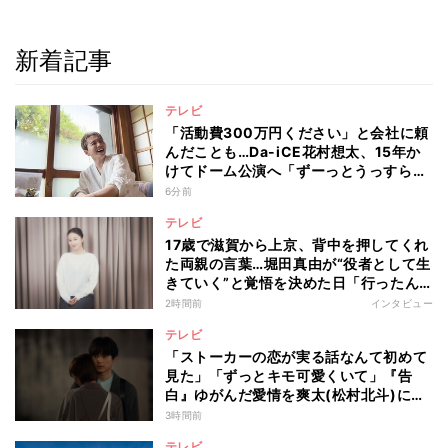
新着記事
テレビ
「活動費300万円ください」と会社に頼
んだことも…Da-iCE花村想太、15年か
けてドーム公演へ「ずーっとうっすらや
けど右肩上がり続けられていた」
6分前
テレビ
17歳で滋賀から上京、背中を押してくれ
た両親の言葉…堀田真由が“役者として生
きていく”と覚悟を決めた日「行ったん
やったら、もう帰られへんな」
2時間前
インタビュー
テレビ
「ストーカーの恋が実る話なんて初めて
見た」「ずっとキモ可愛くいて」『告
白』ゆがんだ愛情を爽太(松村北斗)に向
ける視聴者の声
3時間前
テレビ