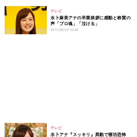
テレビ
水卜麻美アナの卒業挨拶に感動と称賛の
声「プロ魂」「泣ける」
2017/09/29 16:46
テレビ
水卜アナ『スッキリ』異動で寝坊恐怖