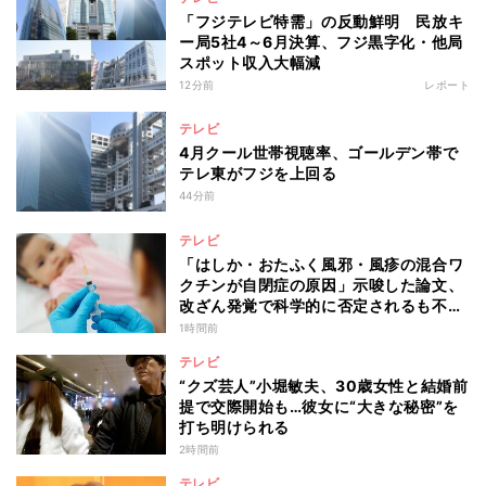
「フジテレビ特需」の反動鮮明 民放キ
ー局5社4～6月決算、フジ黒字化・他局
スポット収入大幅減
12分前
レポート
テレビ
4月クール世帯視聴率、ゴールデン帯で
テレ東がフジを上回る
44分前
テレビ
「はしか・おたふく風邪・風疹の混合ワ
クチンが自閉症の原因」示唆した論文、
改ざん発覚で科学的に否定されるも不安
消えず…科学者たちの反証はなぜ届かな
1時間前
かったのか
テレビ
“クズ芸人”小堀敏夫、30歳女性と結婚前
提で交際開始も…彼女に“大きな秘密”を
打ち明けられる
2時間前
テレビ