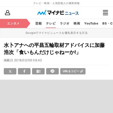
テレビ・映画・人気芸能人の最新情報
エンタメ
芸能
テレビ
ラジオ
映画
YouTube
BS・
Googleでマイナビニュースを優先表示する方法
水卜アナへの平昌五輪取材アドバイスに加藤
浩次「食いもんだけじゃねーか!」
掲載日
2018/02/09 09:43
URLをコピー