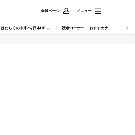
会員ページ
メニュー
はたらくの未来へ/日本HP
読者コーナー
おすすめナビ
マイナビB