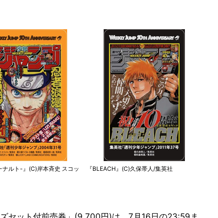
O-ナルト-』(C)岸本斉史 スコッ
『BLEACH』(C)久保帯人/集英社
ト付前売券」(9,700円)は、7月16日の23:59ま