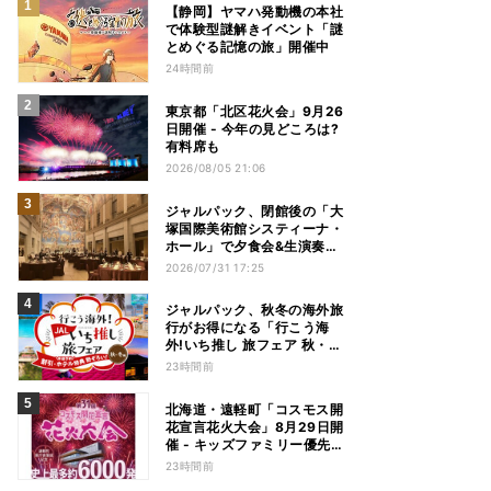
【静岡】ヤマハ発動機の本社
で体験型謎解きイベント「謎
とめぐる記憶の旅」開催中
24時間前
東京都「北区花火会」9月26
日開催 - 今年の見どころは?
有料席も
2026/08/05 21:06
ジャルパック、閉館後の「大
塚国際美術館システィーナ・
ホール」で夕食会&生演奏を
楽しむツアーを販売 – 徳島を
2026/07/31 17:25
巡る5つのコース
ジャルパック、秋冬の海外旅
行がお得になる「行こう海
外!いち推し 旅フェア 秋・冬
編」フェアを開催
23時間前
北海道・遠軽町「コスモス開
花宣言花火大会」8月29日開
催 - キッズファミリー優先観
覧エリアも新設
23時間前