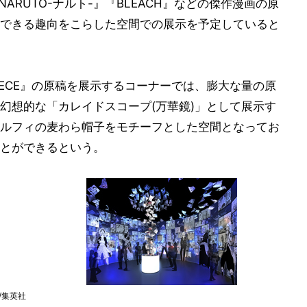
『NARUTO-ナルト-』『BLEACH』などの傑作漫画の原
できる趣向をこらした空間での展示を予定していると
 PIECE』の原稿を展示するコーナーでは、膨大な量の原
幻想的な「カレイドスコープ(万華鏡)」として展示す
ルフィの麦わら帽子をモチーフとした空間となってお
とができるという。
郎/集英社