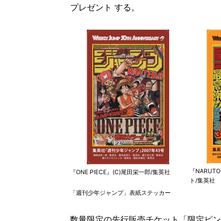
プレゼント する。
『NARUT
『ONE PIECE』(C)尾田栄一郎/集英社
ト/集英社
「週刊少年ジャンプ」表紙ステッカー
数量限定の先行販売チケット「限定ピンズセッ