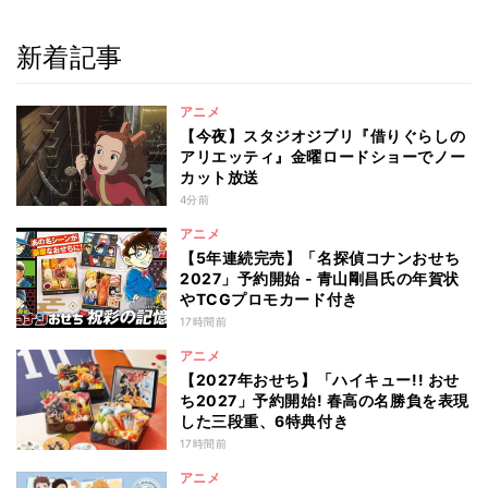
新着記事
アニメ
【今夜】スタジオジブリ『借りぐらしの
アリエッティ』金曜ロードショーでノー
カット放送
4分前
アニメ
【5年連続完売】「名探偵コナンおせち
2027」予約開始 - 青山剛昌氏の年賀状
やTCGプロモカード付き
17時間前
アニメ
【2027年おせち】「ハイキュー!! おせ
ち2027」予約開始! 春高の名勝負を表現
した三段重、6特典付き
17時間前
アニメ