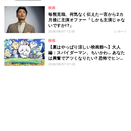
映画
毎熊克哉、何気なく伝えた一言から2カ
月後に主演オファー「しかも主演じゃな
いですか!?」
2026/08/07 12:05
レポート
映画
【夏はやっぱり涼しい映画館へ】大人
編：スパイダーマン、ちいかわ… あなた
は興奮でアツくなりたい? 恐怖でヒンヤ
リしたい? - 編集部が注目する最新映画5
2026/08/07 07:00
選