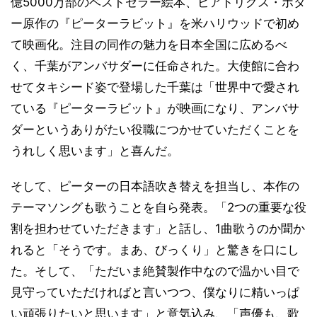
億5000万部のベストセラー絵本、ビアトリクス・ポタ
ー原作の『ピーターラビット』を米ハリウッドで初め
て映画化。注目の同作の魅力を日本全国に広めるべ
く、千葉がアンバサダーに任命された。大使館に合わ
せてタキシード姿で登場した千葉は「世界中で愛され
ている『ピーターラビット』が映画になり、アンバサ
ダーというありがたい役職につかせていただくことを
うれしく思います」と喜んだ。
そして、ピーターの日本語吹き替えを担当し、本作の
テーマソングも歌うことを自ら発表。「2つの重要な役
割を担わせていただきます」と話し、1曲歌うのか聞か
れると「そうです。まあ、びっくり」と驚きを口にし
た。そして、「ただいま絶賛製作中なので温かい目で
見守っていただければと言いつつ、僕なりに精いっぱ
い頑張りたいと思います」と意気込み、「声優も、歌