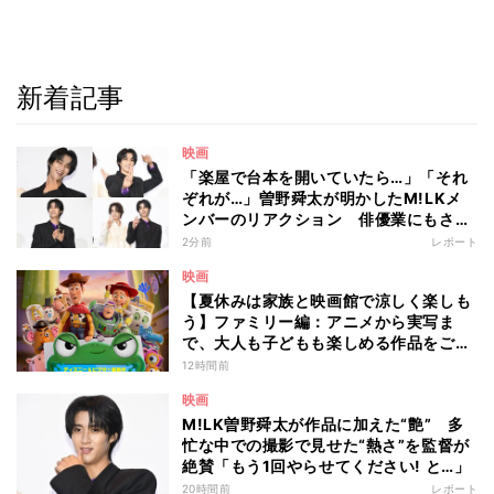
新着記事
映画
「楽屋で台本を開いていたら…」「それ
ぞれが…」曽野舜太が明かしたM!LKメ
ンバーのリアクション 俳優業にもさら
なる意欲
2分前
レポート
映画
【夏休みは家族と映画館で涼しく楽しも
う】ファミリー編：アニメから実写ま
で、大人も子どもも楽しめる作品をご紹
介 - 編集部が注目する最新映画5選
12時間前
映画
M!LK曽野舜太が作品に加えた“艶” 多
忙な中での撮影で見せた“熱さ”を監督が
絶賛「もう1回やらせてください! と…」
20時間前
レポート