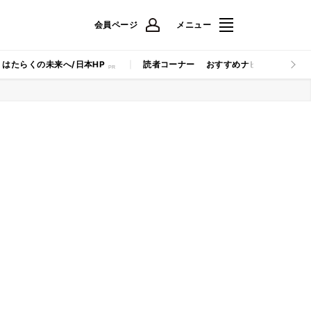
会員ページ
メニュー
はたらくの未来へ/日本HP
読者コーナー
おすすめナビ
マイナビB