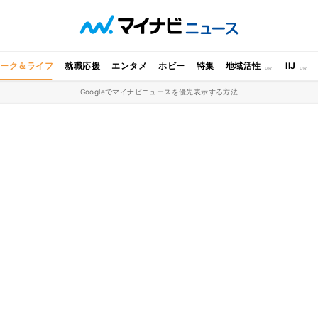
ワーク＆ライフ
就職応援
エンタメ
ホビー
特集
地域活性
IIJ
Googleでマイナビニュースを優先表示する方法