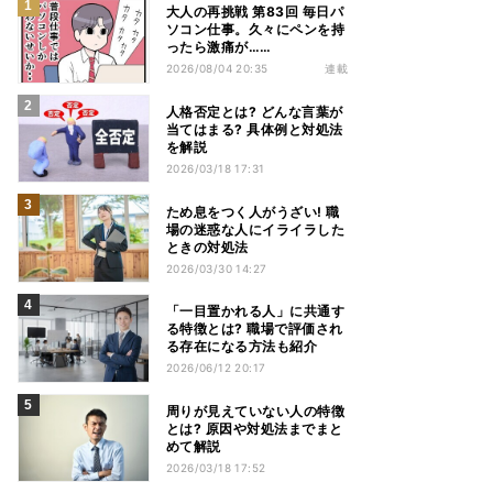
大人の再挑戦 第83回 毎日パ
ソコン仕事。久々にペンを持
ったら激痛が……
2026/08/04 20:35
連載
人格否定とは? どんな言葉が
当てはまる? 具体例と対処法
を解説
2026/03/18 17:31
ため息をつく人がうざい! 職
場の迷惑な人にイライラした
ときの対処法
2026/03/30 14:27
「一目置かれる人」に共通す
る特徴とは? 職場で評価され
る存在になる方法も紹介
2026/06/12 20:17
周りが見えていない人の特徴
とは? 原因や対処法までまと
めて解説
2026/03/18 17:52