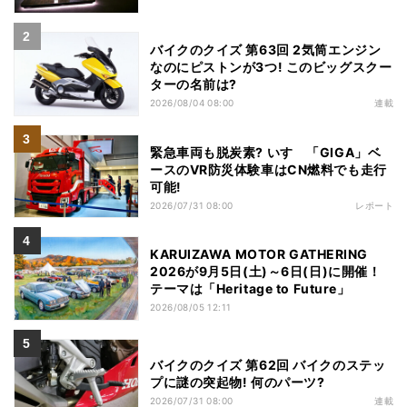
バイクのクイズ 第63回 2気筒エンジン
なのにピストンが3つ! このビッグスクー
ターの名前は?
2026/08/04 08:00
連載
緊急車両も脱炭素? いすゞ「GIGA」ベ
ースのVR防災体験車はCN燃料でも走行
可能!
2026/07/31 08:00
レポート
KARUIZAWA MOTOR GATHERING
2026が9月5日(土)～6日(日)に開催！
テーマは「Heritage to Future」
2026/08/05 12:11
バイクのクイズ 第62回 バイクのステッ
プに謎の突起物! 何のパーツ?
2026/07/31 08:00
連載