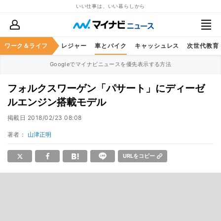
いい仕事は、いい暮らしから
ヘルスケア
ワーク＆ライフ
グルメ
レジャー
車とバイク
キャッシュレス
次世代教育
Googleでマイナビニュースを優先表示する方法
フォルクスワーゲン「パサート」にディーゼ
ルエンジン搭載モデル
掲載日
2018/02/23 08:08
著者：
山津正明
URLをコピー