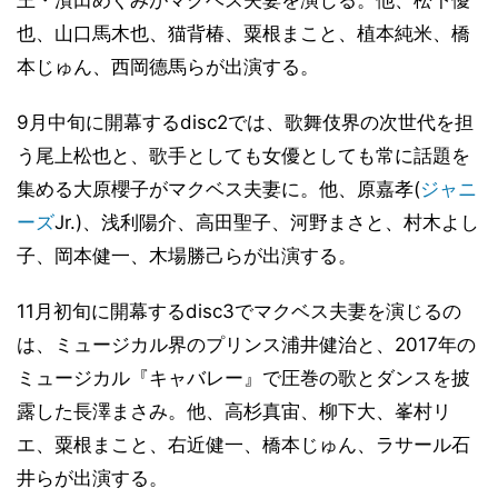
王・濱田めぐみがマクベス夫妻を演じる。他、松下優
也、山口馬木也、猫背椿、粟根まこと、植本純米、橋
本じゅん、西岡德馬らが出演する。
9月中旬に開幕するdisc2では、歌舞伎界の次世代を担
う尾上松也と、歌手としても女優としても常に話題を
集める大原櫻子がマクベス夫妻に。他、原嘉孝(
ジャニ
ーズ
Jr.)、浅利陽介、高田聖子、河野まさと、村木よし
子、岡本健一、木場勝己らが出演する。
11月初旬に開幕するdisc3でマクベス夫妻を演じるの
は、ミュージカル界のプリンス浦井健治と、2017年の
ミュージカル『キャバレー』で圧巻の歌とダンスを披
露した長澤まさみ。他、高杉真宙、柳下大、峯村リ
エ、粟根まこと、右近健一、橋本じゅん、ラサール石
井らが出演する。