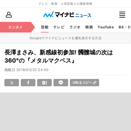
テレビ・映画・人気芸能人の最新情報
エンタメ
芸能
テレビ
ラジオ
映画
YouTube
BS・
Googleでマイナビニュースを優先表示する方法
長澤まさみ、新感線初参加! 髑髏城の次は
360°の『メタルマクベス』
掲載日
2018/02/22 04:00
URLをコピー