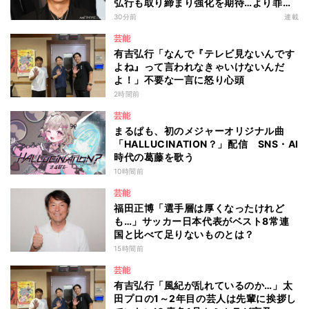
弘行も取り締まり強化を期待…より罪が
重くなる“ポイ捨て”とは 大垣優希弁護
30分前
連載
士が解説
芸能
有吉弘行「なんで『テレビ見ないんです
よね』って言われなきゃいけないんだ
よ！」不要な一言に怒り心頭
2時間前
芸能
まるぱも、初のメジャーオリジナル曲
「HALLUCINATION？」配信 SNS・AI
時代の葛藤を歌う
10時間前
芸能
福田正博「選手層は厚くなったけれど
も…」サッカー日本代表がベスト8常連
国と比べて足りないものとは？
15時間前
芸能
有吉弘行「風紀が乱れているのか…」太
田プロの1～2年目の芸人は先輩に挨拶し