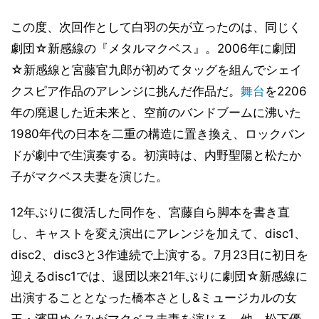
この度、次回作として白羽の矢が立ったのは、同じく
劇団☆新感線の『メタルマクベス』。2006年に劇団
☆新感線と宮藤官九郎が初めてタッグを組んでシェイ
クスピア作品のアレンジに挑んだ作品だ。
舞台
を2206
年の廃退した近未来と、空前のバンドブームに沸いた
1980年代の日本を二重の構造に置き換え、ロックバン
ドが劇中で生演奏する。初演時は、内野聖陽と松たか
子がマクベス夫妻を演じた。
12年ぶりに復活した同作を、宮藤自ら脚本を書き直
し、キャストを変え演出にアレンジを加えて、disc1、
disc2、disc3と3作連続で上演する。7月23日に初日を
迎えるdisc1では、退団以来21年ぶりに劇団☆新感線に
出演することとなった橋本さとし&ミュージカルの女