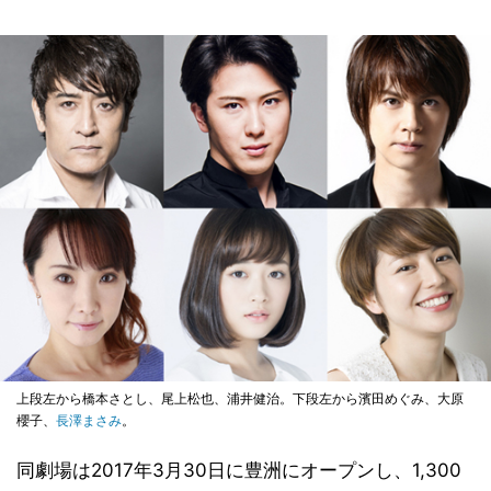
上段左から橋本さとし、尾上松也、浦井健治。下段左から濱田めぐみ、大原
櫻子、
長澤まさみ
。
同劇場は2017年3月30日に豊洲にオープンし、1,300