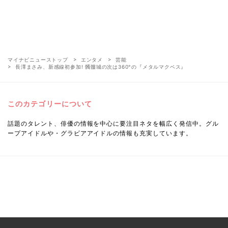
マイナビニューストップ
エンタメ
芸能
長澤まさみ、新感線初参加! 髑髏城の次は360°の『メタルマクベス』
このカテゴリーについて
話題のタレント、俳優の情報を中心に要注目ネタを幅広く発信中。グル
ープアイドルや・グラビアアイドルの情報も充実しています。