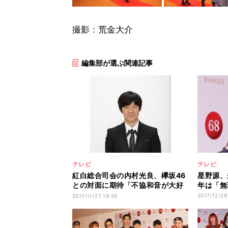
撮影：荒金大介
編集部が選ぶ関連記事
テレビ
テレビ
紅白総合司会の内村光良、欅坂46
星野源、
との対面に期待「不協和音が大好
年は「無
き」
2017/12/29
2017/11/27 19:59