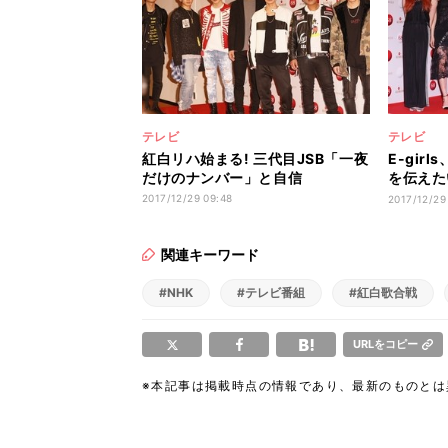
テレビ
テレビ
紅白リハ始まる! 三代目JSB「一夜
E-gir
だけのナンバー」と自信
を伝えた
かす
2017/12/29 09:48
2017/12/29
関連キーワード
#NHK
#テレビ番組
#紅白歌合戦
URLをコピー
※本記事は掲載時点の情報であり、最新のものと