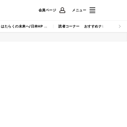
会員ページ
メニュー
はたらくの未来へ/日本HP
読者コーナー
おすすめナビ
マイナビB