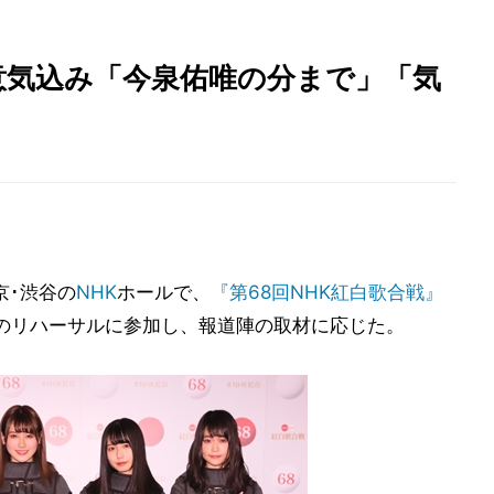
意気込み「今泉佑唯の分まで」「気
京･渋谷の
NHK
ホールで、
『第68回NHK紅白歌合戦』
3:45)のリハーサルに参加し、報道陣の取材に応じた。