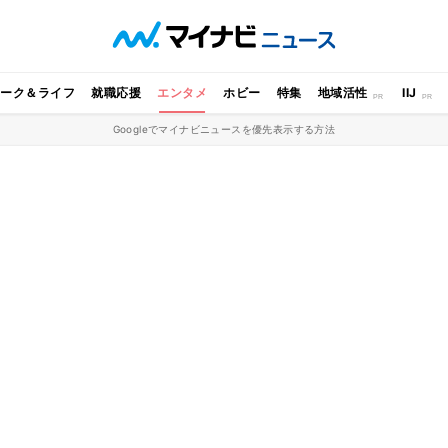
ワーク＆ライフ
就職応援
エンタメ
ホビー
特集
地域活性
IIJ
Googleでマイナビニュースを優先表示する方法