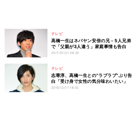
テレビ
高橋一生はネバヤン安倍の兄 - 5人兄弟
で「父親が3人違う」家庭事情も告白
2017/01/21 08:30
テレビ
志尊淳、高橋一生との"ラブラブ"ぶり告
白「受け身で女性の気分味わいたい」
2016/12/17 18:02