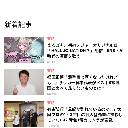
新着記事
芸能
まるぱも、初のメジャーオリジナル曲
「HALLUCINATION？」配信 SNS・AI
時代の葛藤を歌う
6分前
芸能
福田正博「選手層は厚くなったけれど
も…」サッカー日本代表がベスト8常連
国と比べて足りないものとは？
5時間前
芸能
有吉弘行「風紀が乱れているのか…」太
田プロの1～2年目の芸人は先輩に挨拶し
ていない!? 青色1号カミムラが言及
14時間前