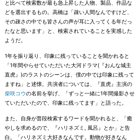
と比べて検索数が最も急上昇した人物、製品、作品な
どを選出するもの。高橋は「疎い人間なんですけど、
その疎さの中でも皆さんの声が耳に入ってくる年だっ
たなと思います」と、検索されていることを実感した
ようだ。
1年を振り返り、印象に残っていることを聞かれると
「1年間やらせていただいた大河ドラマ(『おんな城主
直虎』)のラストのシーンは、僕の中では印象に残って
ますね」と述懐。共演者については、『直虎』主演の
柴咲コウ
の名前を挙げ、「ずっと一緒に1年間撮影させ
ていただいたので、印象に残ってます」と語った。
また、自身が普段検索するワードを聞かれると、「癒
やしを求めるので、『ハリネズミ, 風呂』とか」と告
白。「ハリネズミ大好きなんです。動物が好きなん