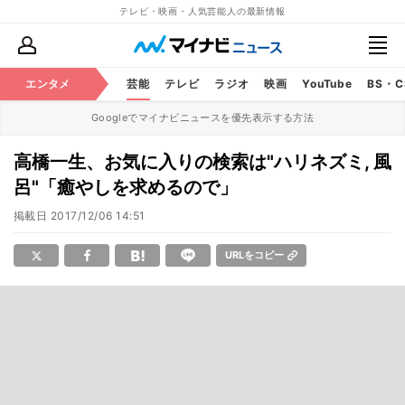
テレビ・映画・人気芸能人の最新情報
エンタメ
芸能
テレビ
ラジオ
映画
YouTube
BS・
Googleでマイナビニュースを優先表示する方法
高橋一生、お気に入りの検索は"ハリネズミ, 風
呂"「癒やしを求めるので」
掲載日
2017/12/06 14:51
URLをコピー