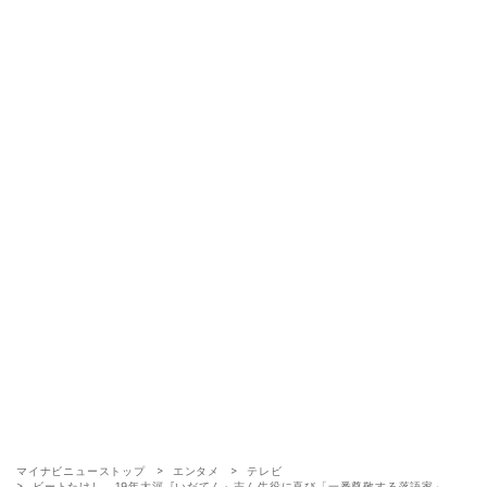
マイナビニューストップ
エンタメ
テレビ
ビートたけし、19年大河『いだてん』志ん生役に喜び「一番尊敬する落語家」