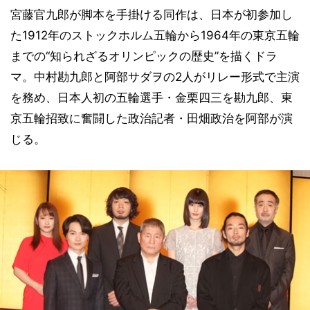
宮藤官九郎が脚本を手掛ける同作は、日本が初参加し
た1912年のストックホルム五輪から1964年の東京五輪
までの“知られざるオリンピックの歴史”を描くドラ
マ。中村勘九郎と阿部サダヲの2人がリレー形式で主演
を務め、日本人初の五輪選手・金栗四三を勘九郎、東
京五輪招致に奮闘した政治記者・田畑政治を阿部が演
じる。