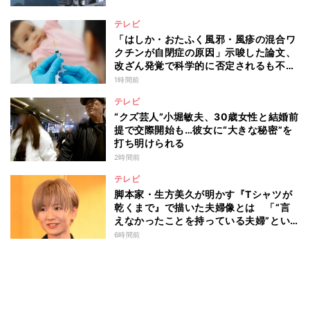
テレビ
「はしか・おたふく風邪・風疹の混合ワ
クチンが自閉症の原因」示唆した論文、
改ざん発覚で科学的に否定されるも不安
消えず…科学者たちの反証はなぜ届かな
1時間前
かったのか
テレビ
“クズ芸人”小堀敏夫、30歳女性と結婚前
提で交際開始も…彼女に“大きな秘密”を
打ち明けられる
2時間前
テレビ
脚本家・生方美久が明かす『Tシャツが
乾くまで』で描いた夫婦像とは 「“言
えなかったことを持っている夫婦”とい
うのは面白いかも」
6時間前