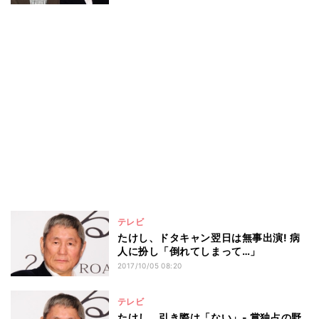
テレビ
たけし、ドタキャン翌日は無事出演! 病
人に扮し「倒れてしまって…」
2017/10/05 08:20
テレビ
たけし、引き際は「ない」- 賞独占の野