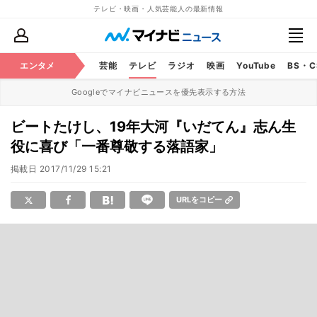
テレビ・映画・人気芸能人の最新情報
エンタメ
芸能
テレビ
ラジオ
映画
YouTube
BS・
Googleでマイナビニュースを優先表示する方法
ビートたけし、19年大河『いだてん』志ん生
役に喜び「一番尊敬する落語家」
掲載日
2017/11/29 15:21
URLをコピー