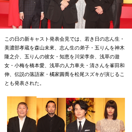
この日の新キャスト発表会見では、若き日の志ん生・
美濃部孝蔵を森山未來、志ん生の弟子・五りんを神木
隆之介、五りんの彼女・知恵を川栄李奈、浅草の遊
女・小梅を橋本愛、浅草の人力車夫・清さんを峯田和
伸、伝説の落語家・橘家圓喬を松尾スズキが演じるこ
とも発表された。