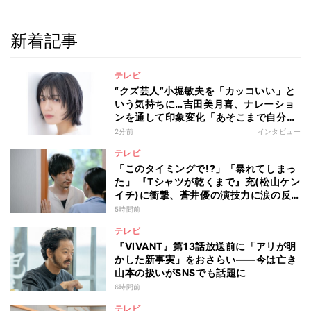
新着記事
テレビ
“クズ芸人”小堀敏夫を「カッコいい」と
いう気持ちに…吉田美月喜、ナレーショ
ンを通して印象変化「あそこまで自分に
正直に生きられる人は、なかなかいな
2分前
インタビュー
い」
テレビ
「このタイミングで!?」「暴れてしまっ
た」 『Tシャツが乾くまで』充(松山ケン
イチ)に衝撃、蒼井優の演技力に涙の反
響も
5時間前
テレビ
『VIVANT』第13話放送前に「アリが明
かした新事実」をおさらい――今は亡き
山本の扱いがSNSでも話題に
6時間前
テレビ