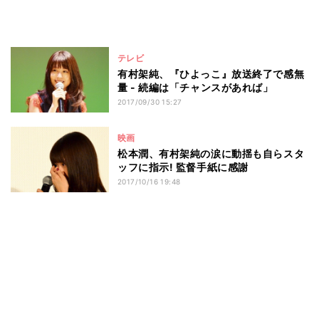
テレビ
有村架純、『ひよっこ』放送終了で感無
量 - 続編は「チャンスがあれば」
2017/09/30 15:27
映画
松本潤、有村架純の涙に動揺も自らスタ
ッフに指示! 監督手紙に感謝
2017/10/16 19:48