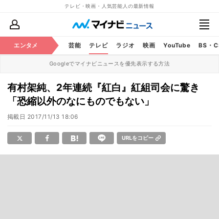
テレビ・映画・人気芸能人の最新情報
エンタメ
芸能
テレビ
ラジオ
映画
YouTube
BS・
Googleでマイナビニュースを優先表示する方法
有村架純、2年連続『紅白』紅組司会に驚き
「恐縮以外のなにものでもない」
掲載日
2017/11/13 18:06
URLをコピー