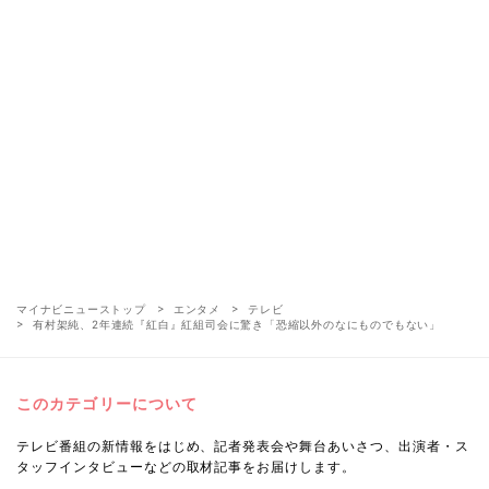
マイナビニューストップ
エンタメ
テレビ
有村架純、2年連続『紅白』紅組司会に驚き「恐縮以外のなにものでもない」
このカテゴリーについて
テレビ番組の新情報をはじめ、記者発表会や舞台あいさつ、出演者・ス
タッフインタビューなどの取材記事をお届けします。