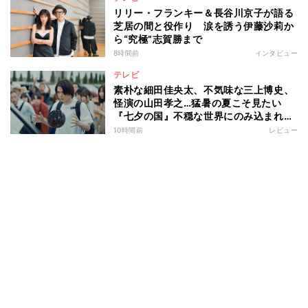
リリー・フランキー＆長谷川京子が語る
芝居の間と役作り 涙を誘う伊藤沙莉か
ら“究極”志賀勝まで
8時間前
インタビュー
テレビ
素朴な細田佳央太、不気味な三上博史、
怪演の山田孝之…猛暑の夏こそ見たい
『七夕の国』不穏な世界にのみ込まれる
超常ミステリー
10時間前
レビュー