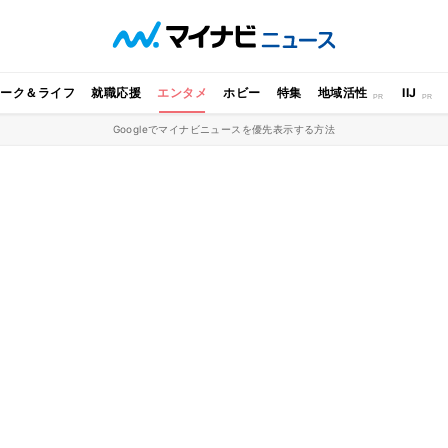
ワーク＆ライフ
就職応援
エンタメ
ホビー
特集
地域活性
IIJ
Googleでマイナビニュースを優先表示する方法