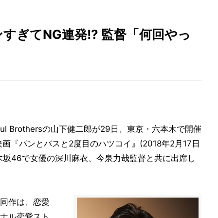
すぎてNG連発!? 監督「何回やっ
l Brothersの山下健二郎が29日、東京・六本木で開催
『パンとバスと2度目のハツコイ』(2018年2月17日
木坂46で女優の深川麻衣、今泉力哉監督と共に出席し
同作は、恋愛
ナル恋愛スト