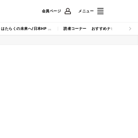
会員ページ
メニュー
はたらくの未来へ/日本HP
読者コーナー
おすすめナビ
マイナビB