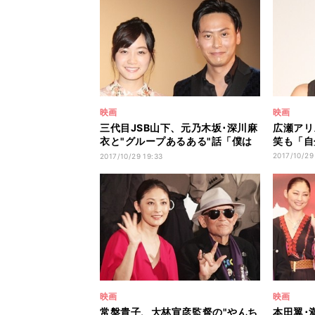
映画
映画
三代目JSB山下、元乃木坂･深川麻
広瀬アリ
衣と"グループあるある"話「僕は
笑も「自
グチばっか」
2017/10/29
2017/10/29 19:33
映画
映画
常盤貴子、大林宣彦監督の"やんち
本田翼･