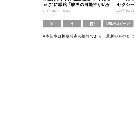
ゃさ"に感銘「映画の可能性が広が
セクシー
った」
2017/10/26
2017/10/28 19:46
URLをコピー
※本記事は掲載時点の情報であり、最新のものと