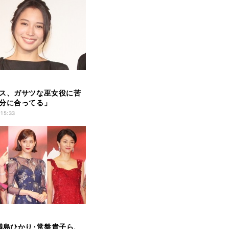
ス、ガサツな巫女役に苦
分に合ってる」
 15:33
満島ひかり･常盤貴子ら、