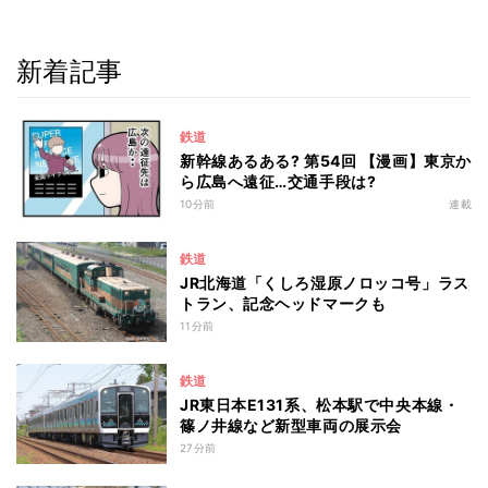
新着記事
鉄道
新幹線あるある? 第54回 【漫画】東京か
ら広島へ遠征…交通手段は?
10分前
連載
鉄道
JR北海道「くしろ湿原ノロッコ号」ラス
トラン、記念ヘッドマークも
11分前
鉄道
JR東日本E131系、松本駅で中央本線・
篠ノ井線など新型車両の展示会
27分前