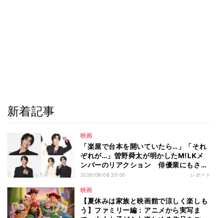
新着記事
映画
「楽屋で台本を開いていたら…」「それ
ぞれが…」曽野舜太が明かしたM!LKメ
ンバーのリアクション 俳優業にもさら
なる意欲
2026/08/08 20:00
レポート
映画
【夏休みは家族と映画館で涼しく楽しも
う】ファミリー編：アニメから実写ま