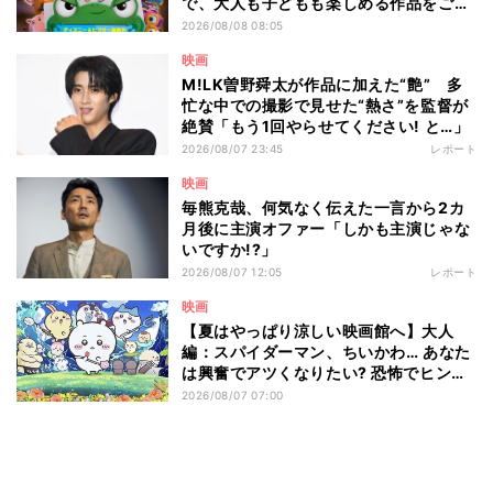
で、大人も子どもも楽しめる作品をご紹
介 - 編集部が注目する最新映画5選
2026/08/08 08:05
映画
M!LK曽野舜太が作品に加えた“艶” 多
忙な中での撮影で見せた“熱さ”を監督が
絶賛「もう1回やらせてください! と…」
2026/08/07 23:45
レポート
映画
毎熊克哉、何気なく伝えた一言から2カ
月後に主演オファー「しかも主演じゃな
いですか!?」
2026/08/07 12:05
レポート
映画
【夏はやっぱり涼しい映画館へ】大人
編：スパイダーマン、ちいかわ… あなた
は興奮でアツくなりたい? 恐怖でヒンヤ
リしたい? - 編集部が注目する最新映画5
2026/08/07 07:00
選