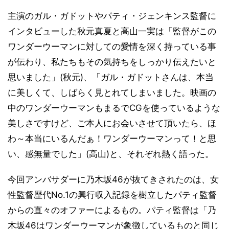
主演のガル・ガドットやパティ・ジェンキンス監督に
インタビューした秋元真夏と高山一実は「監督がこの
ワンダーウーマンに対しての愛情を深く持っている事
が伝わり、私たちもその気持ちをしっかり伝えたいと
思いました」(秋元)、「ガル・ガドットさんは、本当
に美しくて、しばらく見とれてしまいました。映画の
中のワンダーウーマンもまるでCGを使っているような
美しさですけど、ご本人にお会いさせて頂いたら、ほ
わ～本当にいるんだぁ！ワンダーウーマンって！と思
い、感無量でした」(高山)と、それぞれ熱く語った。
今回アンバサダーに乃木坂46が抜てきされたのは、女
性監督歴代No.1の興行収入記録を樹立したパティ監督
からの直々のオファーによるもの。パティ監督は「乃
木坂46はワンダーウーマンが象徴しているものと同じ