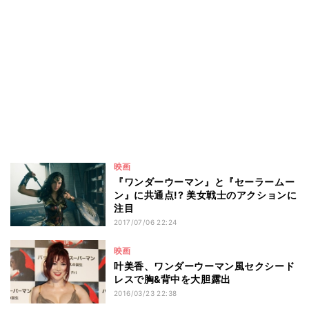
映画
『ワンダーウーマン』と『セーラームー
ン』に共通点!? 美女戦士のアクションに
注目
2017/07/06 22:24
映画
叶美香、ワンダーウーマン風セクシード
レスで胸&背中を大胆露出
2016/03/23 22:38