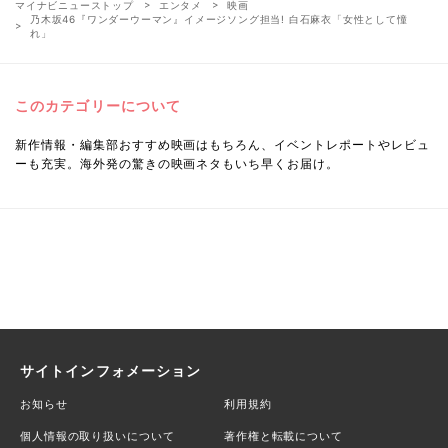
マイナビニューストップ
エンタメ
映画
乃木坂46『ワンダーウーマン』イメージソング担当! 白石麻衣「女性として憧
れ」
このカテゴリーについて
新作情報・編集部おすすめ映画はもちろん、イベントレポートやレビュ
ーも充実。海外発の驚きの映画ネタもいち早くお届け。
サイトインフォメーション
お知らせ
利用規約
個人情報の取り扱いについて
著作権と転載について