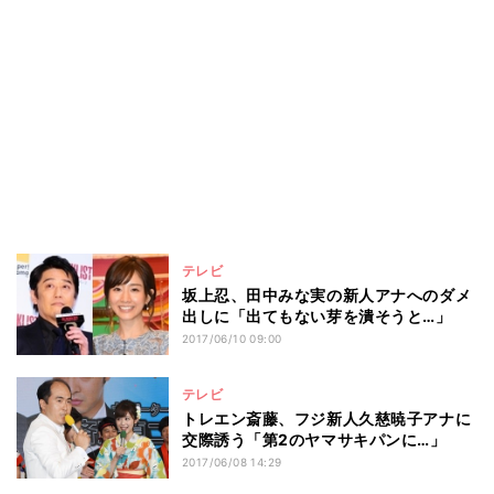
テレビ
坂上忍、田中みな実の新人アナへのダメ
出しに「出てもない芽を潰そうと…」
2017/06/10 09:00
テレビ
トレエン斎藤、フジ新人久慈暁子アナに
交際誘う「第2のヤマサキパンに…」
2017/06/08 14:29