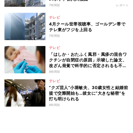
7時間前
レポート
テレビ
4月クール世帯視聴率、ゴールデン帯で
テレ東がフジを上回る
7時間前
テレビ
「はしか・おたふく風邪・風疹の混合ワ
クチンが自閉症の原因」示唆した論文、
改ざん発覚で科学的に否定されるも不安
消えず…科学者たちの反証はなぜ届かな
8時間前
かったのか
テレビ
“クズ芸人”小堀敏夫、30歳女性と結婚前
提で交際開始も…彼女に“大きな秘密”を
打ち明けられる
8時間前