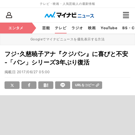
テレビ・映画・人気芸能人の最新情報
エンタメ
芸能
テレビ
ラジオ
映画
YouTube
BS・
Googleでマイナビニュースを優先表示する方法
フジ･久慈暁子アナ『クジパン』に喜びと不安
-「パン」シリーズ3年ぶり復活
掲載日
2017/06/27 05:00
URLをコピー