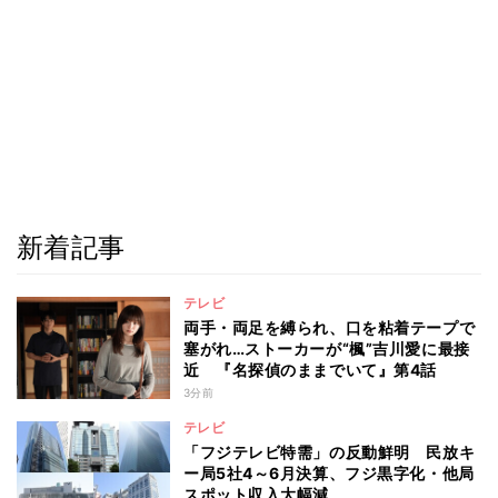
新着記事
テレビ
両手・両足を縛られ、口を粘着テープで
塞がれ…ストーカーが“楓”吉川愛に最接
近 『名探偵のままでいて』第4話
3分前
テレビ
「フジテレビ特需」の反動鮮明 民放キ
ー局5社4～6月決算、フジ黒字化・他局
スポット収入大幅減