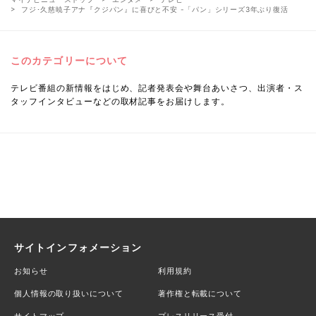
フジ･久慈暁子アナ『クジパン』に喜びと不安 -「パン」シリーズ3年ぶり復活
このカテゴリーについて
テレビ番組の新情報をはじめ、記者発表会や舞台あいさつ、出演者・ス
タッフインタビューなどの取材記事をお届けします。
サイトインフォメーション
お知らせ
利用規約
個人情報の取り扱いについて
著作権と転載について
サイトマップ
プレスリリース受付