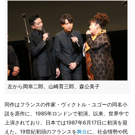
左から岡幸二郎、山崎育三郎、森公美子
同作はフランスの作家・ヴィクトル・ユゴーの同名小
説を原作に、1985年ロンドンで初演。以来、世界中で
上演されており、日本では1987年6月17日に初演を迎
えた。19世紀初頭のフランスを
舞台
に、社会情勢や民