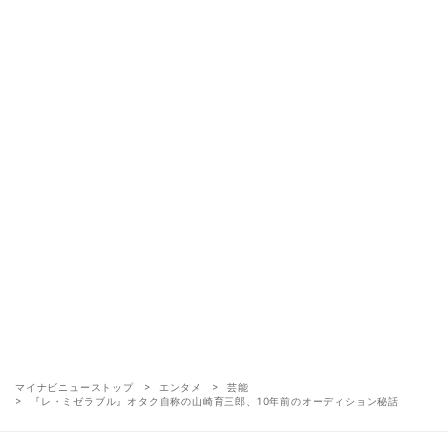
マイナビニューストップ
エンタメ
芸能
『レ・ミゼラブル』オタク自称の山崎育三郎、10年前のオーディション秘話