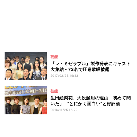
芸能
『レ・ミゼラブル』製作発表にキャスト
大集結 - 73名で圧巻歌唱披露
2017/02/28 19:33
芸能
生田絵梨花、大役起用の理由「初めて聞
いた」 -“とにかく面白い”と好評価
2016/11/25 16:22