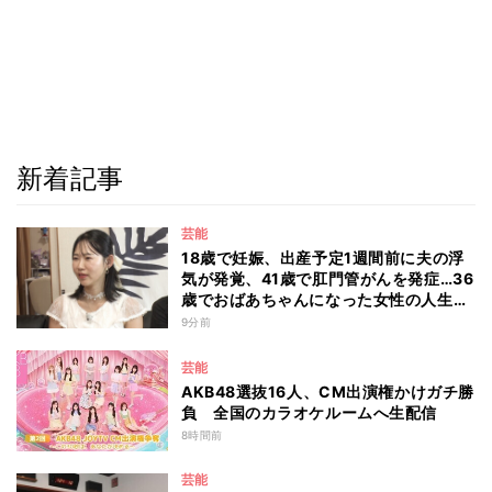
新着記事
芸能
18歳で妊娠、出産予定1週間前に夫の浮
気が発覚、41歳で肛門管がんを発症…36
歳でおばあちゃんになった女性の人生に
島田珠代も思わず涙 『愛のハイエナ
9分前
season6』
芸能
AKB48選抜16人、CM出演権かけガチ勝
負 全国のカラオケルームへ生配信
8時間前
芸能