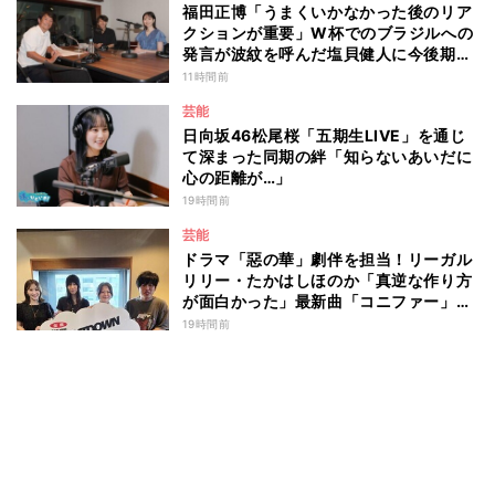
福田正博「うまくいかなかった後のリア
クションが重要」W杯でのブラジルへの
発言が波紋を呼んだ塩貝健人に今後期待
することは？
11時間前
芸能
日向坂46松尾桜「五期生LIVE」を通じ
て深まった同期の絆「知らないあいだに
心の距離が…」
19時間前
芸能
ドラマ「惡の華」劇伴を担当！リーガル
リリー・たかはしほのか「真逆な作り方
が面白かった」最新曲「コニファー」制
作秘話も
19時間前