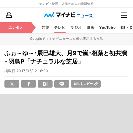
テレビ・映画・人気芸能人の最新情報
エンタメ
芸能
テレビ
ラジオ
映画
YouTube
BS・
Googleでマイナビニュースを優先表示する方法
ふぉ～ゆ～･辰巳雄大、月9で嵐･相葉と初共演
- 羽鳥P「ナチュラルな芝居」
掲載日
2017/06/12 16:00
URLをコピー