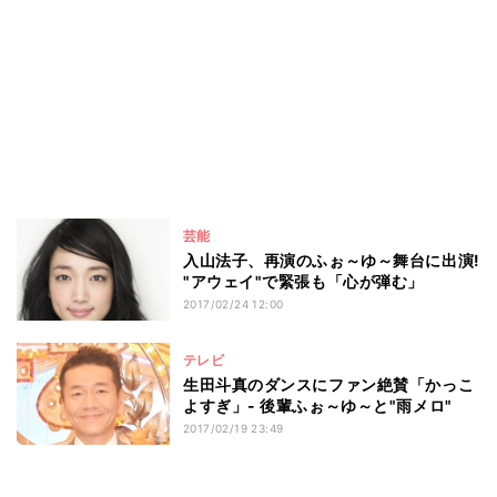
芸能
入山法子、再演のふぉ～ゆ～舞台に出演!
"アウェイ"で緊張も「心が弾む」
2017/02/24 12:00
テレビ
生田斗真のダンスにファン絶賛「かっこ
よすぎ」- 後輩ふぉ～ゆ～と"雨メロ"
2017/02/19 23:49