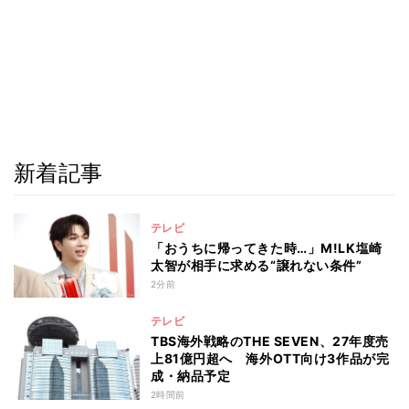
新着記事
テレビ
「おうちに帰ってきた時…」M!LK塩崎
太智が相手に求める“譲れない条件”
2分前
テレビ
TBS海外戦略のTHE SEVEN、27年度売
上81億円超へ 海外OTT向け3作品が完
成・納品予定
2時間前