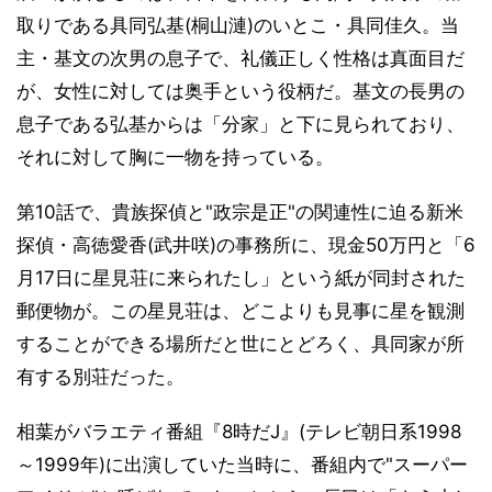
取りである具同弘基(桐山漣)のいとこ・具同佳久。当
主・基文の次男の息子で、礼儀正しく性格は真面目だ
が、女性に対しては奥手という役柄だ。基文の長男の
息子である弘基からは「分家」と下に見られており、
それに対して胸に一物を持っている。
第10話で、貴族探偵と"政宗是正"の関連性に迫る新米
探偵・高徳愛香(武井咲)の事務所に、現金50万円と「6
月17日に星見荘に来られたし」という紙が同封された
郵便物が。この星見荘は、どこよりも見事に星を観測
することができる場所だと世にとどろく、具同家が所
有する別荘だった。
相葉がバラエティ番組『8時だJ』(テレビ朝日系1998
～1999年)に出演していた当時に、番組内で"スーパー