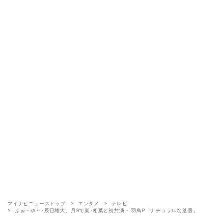
マイナビニューストップ
エンタメ
テレビ
ふぉ～ゆ～･辰巳雄大、月9で嵐･相葉と初共演 - 羽鳥P「ナチュラルな芝居」