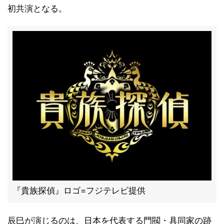
初共演となる。
『貴族探偵』ロゴ=フジテレビ提供
辰巳が演じるのは、日本を代表する門閥・具同家の跡