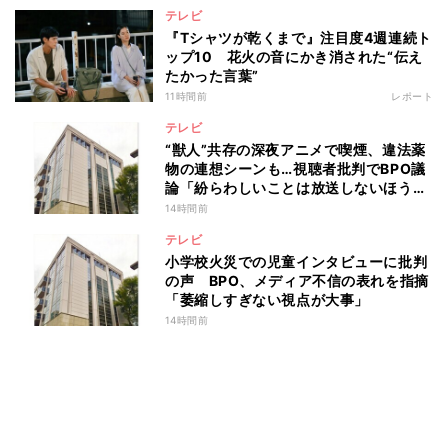
テレビ
『Tシャツが乾くまで』注目度4週連続ト
ップ10 花火の音にかき消された“伝え
たかった言葉”
11時間前
レポート
テレビ
“獣人”共存の深夜アニメで喫煙、違法薬
物の連想シーンも…視聴者批判でBPO議
論「紛らわしいことは放送しないほう
が」
14時間前
テレビ
小学校火災での児童インタビューに批判
の声 BPO、メディア不信の表れを指摘
「萎縮しすぎない視点が大事」
14時間前