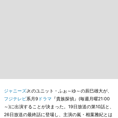
ジャニーズ
Jr.のユニット・ふぉ～ゆ～の辰巳雄大が、
フジテレビ
系月9
ドラマ
『貴族探偵』(毎週月曜21:00
～)に出演することが決まった。19日放送の第10話と、
26日放送の最終話に登場し、主演の嵐・相葉雅紀とは