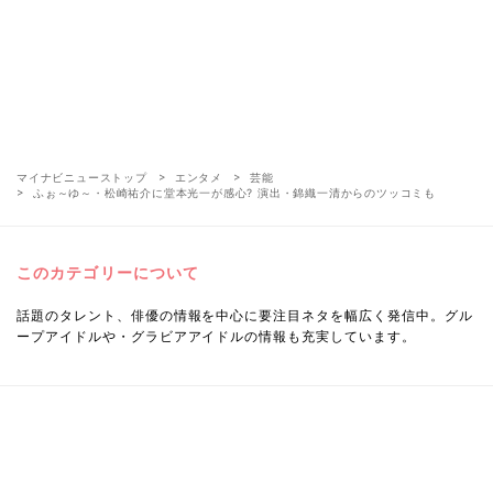
マイナビニューストップ
エンタメ
芸能
ふぉ～ゆ～・松崎祐介に堂本光一が感心? 演出・錦織一清からのツッコミも
このカテゴリーについて
話題のタレント、俳優の情報を中心に要注目ネタを幅広く発信中。グル
ープアイドルや・グラビアアイドルの情報も充実しています。