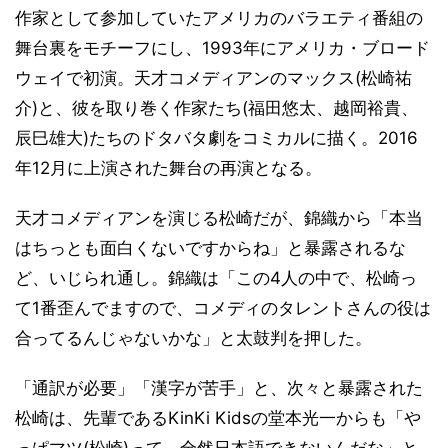
作家として参加していたアメリカのバラエティ番組の
舞台裏をモチーフにし、1993年にアメリカ・ブロード
ウェイで初演。天才コメディアンのマックス(松崎祐
介)と、彼を取り巻く作家たち(福田悠太、越岡裕貴、
辰巳雄大)たちのドタバタ劇をコミカルに描く。2016
年12月に上演された舞台の再演となる。
天才コメディアンを演じる松崎だが、錦織から「本当
はちっとも面白くないですからね」と暴露されるな
ど、いじられ通し。錦織は「この4人の中で、松崎っ
て1番歪んでますので、コメディのタレントさんの役は
合ってるんじゃないかな」と太鼓判を押した。
「通訳が必要」「漢字が苦手」と、次々と暴露された
松崎は、先輩であるKinKi Kidsの堂本光一からも「や