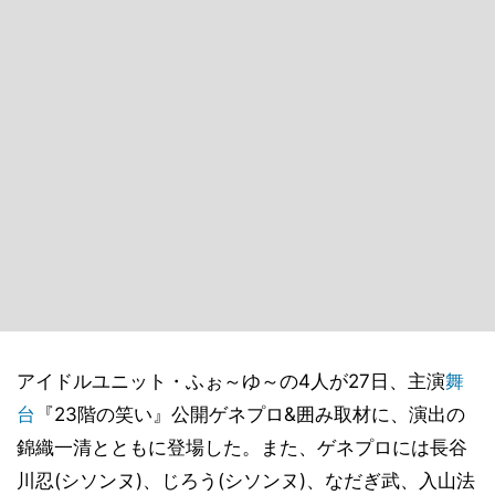
アイドルユニット・ふぉ～ゆ～の4人が27日、主演
舞
台
『23階の笑い』公開ゲネプロ&囲み取材に、演出の
錦織一清とともに登場した。また、ゲネプロには長谷
川忍(シソンヌ)、じろう(シソンヌ)、なだぎ武、入山法