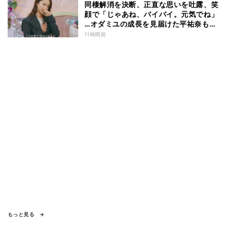
同棲解消を決断、正直な思いを吐露、笑
顔で「じゃあね、バイバイ。元気でね」
…オダミユの成長を見届けた平祐奈も思
わず涙 『ガールオアレディ3』
11時間前
もっと見る