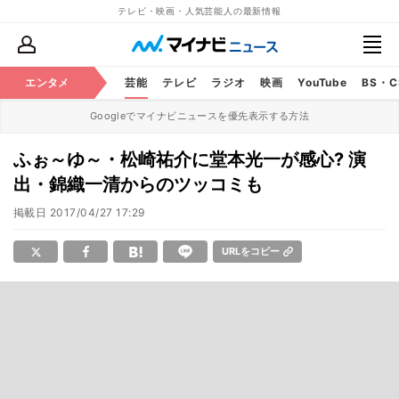
テレビ・映画・人気芸能人の最新情報
エンタメ
芸能
テレビ
ラジオ
映画
YouTube
BS・
Googleでマイナビニュースを優先表示する方法
ふぉ～ゆ～・松崎祐介に堂本光一が感心? 演
出・錦織一清からのツッコミも
掲載日
2017/04/27 17:29
URLをコピー