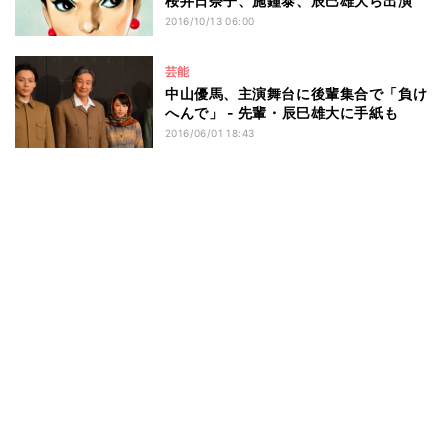
桜井日奈子、施鐘泰、辰巳雄大ら出演
2016/10/13 06:00
芸能
中山優馬、主演舞台に後輩集合で「負け
へんで」 - 先輩・辰巳雄大に手紙も
2016/06/01 18:43