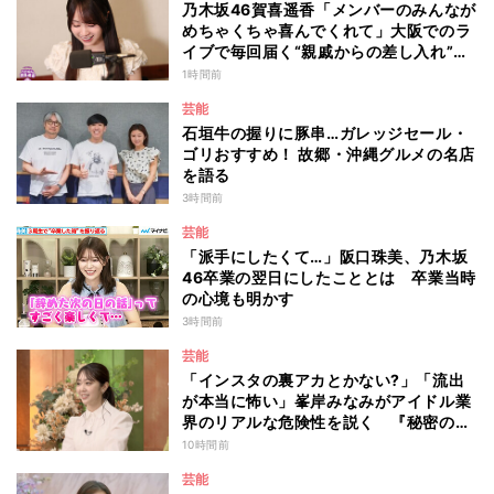
乃木坂46賀喜遥香「メンバーのみんなが
めちゃくちゃ喜んでくれて」大阪でのラ
イブで毎回届く“親戚からの差し入れ”と
は？
1時間前
芸能
石垣牛の握りに豚串…ガレッジセール・
ゴリおすすめ！ 故郷・沖縄グルメの名店
を語る
3時間前
芸能
「派手にしたくて…」阪口珠美、乃木坂
46卒業の翌日にしたこととは 卒業当時
の心境も明かす
3時間前
芸能
「インスタの裏アカとかない?」「流出
が本当に怖い」峯岸みなみがアイドル業
界のリアルな危険性を説く 『秘密のマ
マ園』特別編
10時間前
芸能