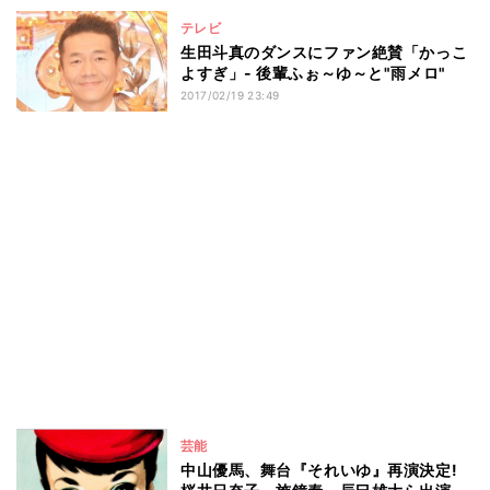
テレビ
生田斗真のダンスにファン絶賛「かっこ
よすぎ」- 後輩ふぉ～ゆ～と"雨メロ"
2017/02/19 23:49
芸能
中山優馬、舞台『それいゆ』再演決定!