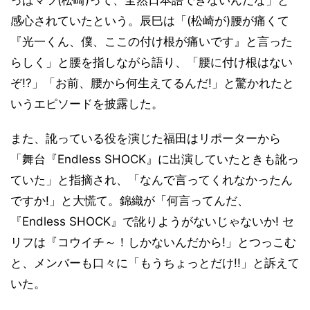
っぱマツ(松崎)って、全然日本語できないんだな」と
感心されていたという。辰巳は「(松崎が)腰が痛くて
『光一くん、僕、ここの付け根が痛いです』と言った
らしく」と腰を指しながら語り、「腰に付け根はない
ぞ!?」「お前、腰から何生えてるんだ!」と驚かれたと
いうエピソードを披露した。
また、訛っている役を演じた福田はリポーターから
「舞台『Endless SHOCK』に出演していたときも訛っ
ていた」と指摘され、「なんで言ってくれなかったん
ですか!」と大慌て。錦織が「何言ってんだ、
『Endless SHOCK』で訛りようがないじゃないか! セ
リフは『コウイチ～！しかないんだから!」とつっこむ
と、メンバーも口々に「もうちょっとだけ!!」と訴えて
いた。