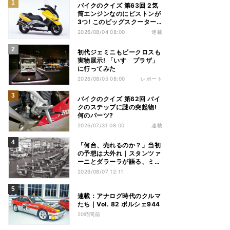
バイクのクイズ 第63回 2気
筒エンジンなのにピストンが
3つ! このビッグスクーター
の名前は?
2026/08/04 08:00
連載
初代ジェミニもビークロスも
実物展示! 「いすゞプラザ」
に行ってみた
2026/08/05 08:00
レポート
バイクのクイズ 第62回 バイ
クのステップに謎の突起物!
何のパーツ?
2026/07/31 08:00
連載
「何台、売れるのか？」当初
の予想は大外れ｜スタンツァ
ーニとダラーラが語る、ミウ
ラ誕生のとき【後編】
2026/08/07 12:11
連載：アナログ時代のクルマ
たち｜Vol. 82 ポルシェ944
20時間前