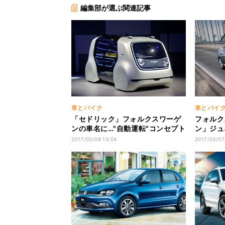
編集部が選ぶ関連記事
車とバイク
車とバイ
「セドリック」フォルクスワーゲ
フォルク
ンの車名に…"自動運転"コンセプト
ン」ジュ
カー公開
世界初公
2017/03/09 13:04
2017/03/07