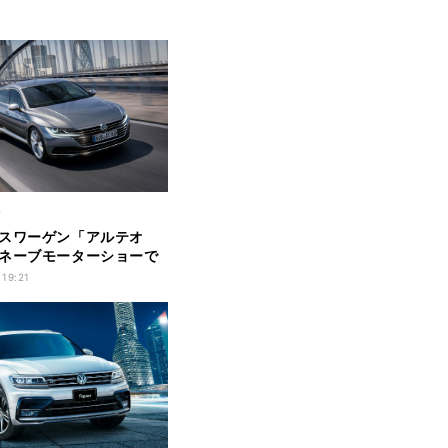
ク
スワーゲン「アルテオ
ネーブモーターショーで
開!
 19:21