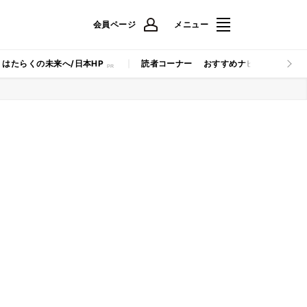
会員ページ
メニュー
はたらくの未来へ/日本HP
読者コーナー
おすすめナビ
マイナビB