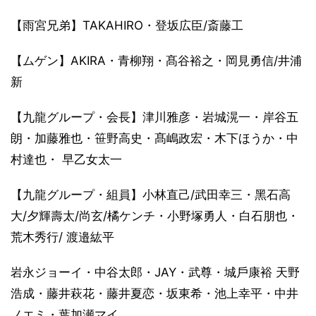
【雨宮兄弟】TAKAHIRO・登坂広臣/斎藤工
【ムゲン】AKIRA・⻘柳翔・髙谷裕之・岡見勇信/井浦
新
【九龍グループ・会⻑】津川雅彦・岩城滉一・岸谷五
朗・加藤雅也・笹野高史・髙嶋政宏・木下ほうか・中
村達也・ 早乙女太一
【九龍グループ・組員】小林直己/武田幸三・黑石高
大/夕輝壽太/尚玄/橘ケンチ・小野塚勇人・白石朋也・
荒木秀行/ 渡邉紘平
岩永ジョーイ・中谷太郎・JAY・武尊・城戶康裕 天野
浩成・藤井萩花・藤井夏恋・坂東希・池上幸平・中井
ノエミ・葉加瀬マイ