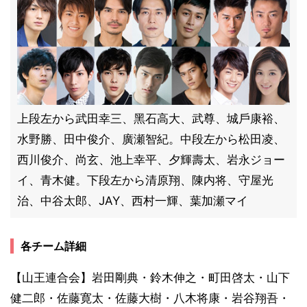
上段左から武田幸三、黑石高大、武尊、城戶康裕、
水野勝、田中俊介、廣瀬智紀。中段左から松田凌、
⻄川俊介、尚玄、池上幸平、夕輝壽太、岩永ジョー
イ、⻘木健。下段左から清原翔、陳内将、守屋光
治、中谷太郎、JAY、⻄村一輝、葉加瀬マイ
各チーム詳細
【山王連合会】岩田剛典・鈴木伸之・町田啓太・山下
健二郎・佐藤寛太・佐藤大樹・八木将康・岩谷翔吾・