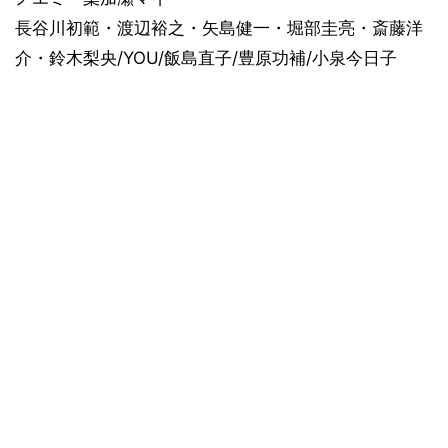
⻑谷川初範・渡辺裕之・矢島健一・堀部圭亮・斎藤洋
介・鈴木梨央/YOU/飯島直子/豊原功補/小泉今日子