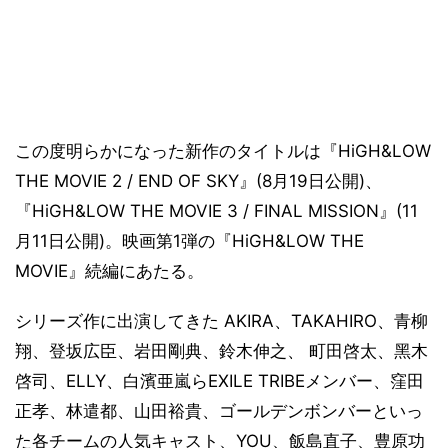
この度明らかになった新作のタイトルは『HiGH&LOW
THE MOVIE 2 / END OF SKY』(8月19日公開)、
『HiGH&LOW THE MOVIE 3 / FINAL MISSION』(11
月11日公開)。映画第1弾の『HiGH&LOW THE
MOVIE』続編にあたる。
シリーズ作に出演してきた AKIRA、TAKAHIRO、⻘柳
翔、登坂広臣、岩田剛典、鈴木伸之、 町田啓太、黑木
啓司、ELLY、白濱亜嵐らEXILE TRIBEメンバー、窪田
正孝、林遣都、山田裕貴、ゴールデンボンバーといっ
た各チームの人気キャスト、YOU、飯島直子、豊原功