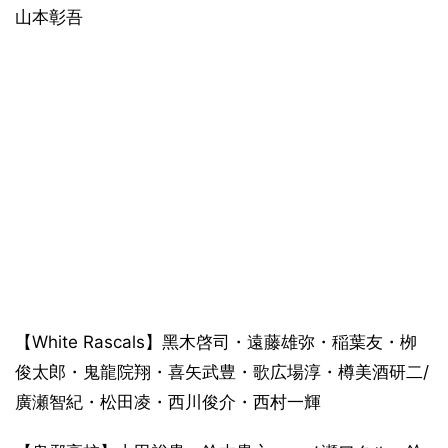
山本彰吾
【White Rascals】黑木啓司・遠藤雄弥・稲葉友・栁
俊太郎・⻤龍院翔・喜矢武豊・歌広場淳・樽美酒研二/
廣瀬智紀・松田凌・⻄川俊介・⻄村一輝