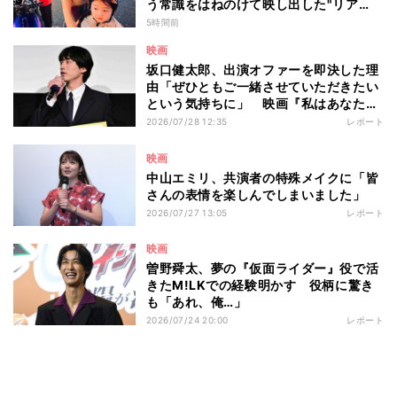
う常識をはねのけて映し出した"リア
ル"とは――ツォウ監督が語る映画『左
5時間前
利き少女』の舞台裏
映画
坂口健太郎、出演オファーを即決した理
由「ぜひともご一緒させていただきたい
という気持ちに」 映画『私はあなたを
知らない、』完成披露舞台挨拶
2026/07/28 12:35
レポート
映画
中山エミリ、共演者の特殊メイクに「皆
さんの表情を楽しんでしまいました」
2026/07/27 13:05
レポート
映画
曽野舜太、夢の『仮面ライダー』役で活
きたM!LKでの経験明かす 役柄に驚き
も「あれ、俺…」
2026/07/24 20:00
レポート