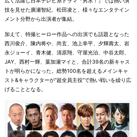
広く活躍し日本テレビ系ドラマ『男水！』では熱い演
技を見せた廣瀬智紀、松田凌と、様々なエンタテイン
メント分野から出演者が集結。
加えて、特撮ヒーロー作品への出演でも話題となった
⻄川俊介、陳内将や、尚玄、池上幸平、夕輝壽太、岩
永ジョーイ、⻘木健、清原翔、守屋光治、中谷太郎、
JAY、⻄村一輝、葉加瀬マイと、合計39名の新キャス
トが明らかになった。総勢100名を超えるメインキャ
スト&キャラクターが“超全員主役”で熱い戦いを繰り広
げることとなる。