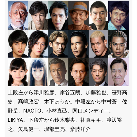
上段左から津川雅彦、岸谷五朗、加藤雅也、笹野高
史、髙嶋政宏、木下ほうか。中段左から中村蒼、佐
野岳、NAOTO、小林直己、関口メンディ―、
LIKIYA。下段左から鈴木梨央、祐真キキ、渡辺裕
之、矢島健一、堀部圭亮、斎藤洋介