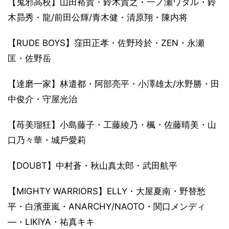
【⻤邪高校】山田裕貴・鈴木貴之・一ノ瀬ワタル・鈴
木昴秀・龍/前田公輝/⻘木健・清原翔・陳内将
【RUDE BOYS】窪田正孝・佐野玲於・ZEN・永瀬
匡・佐野岳
【達磨一家】林遣都・阿部亮平・小澤雄太/水野勝・田
中俊介・守屋光治
【苺美瑠狂】小島藤子・工藤綾乃・楓・佐藤晴美・山
口乃々華・城戶愛莉
【DOUBT】中村蒼・秋山真太郎・武田航平
【MIGHTY WARRIORS】ELLY・大屋夏南・野替愁
平・白濱亜嵐・ANARCHY/NAOTO・関口メンディ
―・LIKIYA・祐真キキ