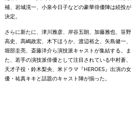
補、岩城滉一、小泉今日子などの豪華俳優陣は続投が
決定。
さらに新たに、津川雅彦、岸谷五朗、加藤雅也、笹野
高史、髙嶋政宏、木下ほうか、渡辺裕之、矢島健一、
堀部圭亮、斎藤洋介ら演技派キャストが集結する。ま
た、若手の演技派俳優として注目されている中村蒼、
天才子役・鈴木梨央、米ドラマ『HEROES』出演の女
優・祐真キキと話題のキャスト陣が揃った。