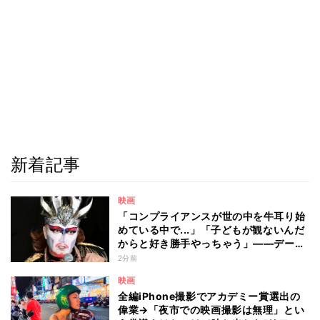
新着記事
映画
「コンプライアンスが世の中を牛耳り始
めている中で...」「子どもが観ないんだ
からと好き勝手やっちゃう」――デーモ
ン閣下が語る映画『レディ・オア・ノッ
2分前
ト2』の"狂気"とは?
映画
全編iPhone撮影でアカデミー賞選出の
偉業→「夜市での映画撮影は無理」とい