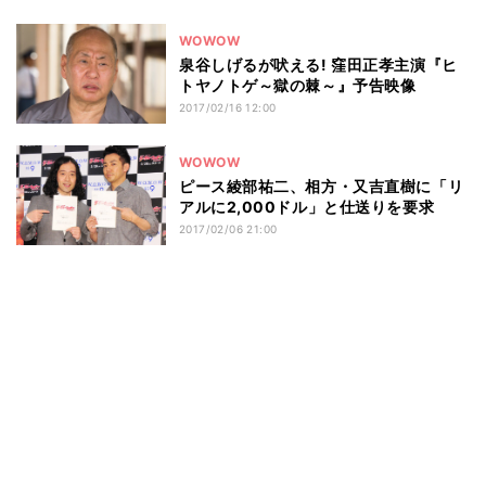
WOWOW
泉谷しげるが吠える! 窪田正孝主演『ヒ
トヤノトゲ～獄の棘～』予告映像
2017/02/16 12:00
WOWOW
ピース綾部祐二、相方・又吉直樹に「リ
アルに2,000ドル」と仕送りを要求
2017/02/06 21:00