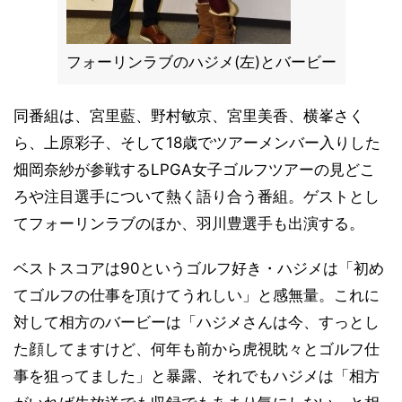
フォーリンラブのハジメ(左)とバービー
同番組は、宮里藍、野村敏京、宮里美香、横峯さく
ら、上原彩子、そして18歳でツアーメンバー入りした
畑岡奈紗が参戦するLPGA女子ゴルフツアーの見どこ
ろや注目選手について熱く語り合う番組。ゲストとし
てフォーリンラブのほか、羽川豊選手も出演する。
ベストスコアは90というゴルフ好き・ハジメは「初め
てゴルフの仕事を頂けてうれしい」と感無量。これに
対して相方のバービーは「ハジメさんは今、すっとし
た顔してますけど、何年も前から虎視眈々とゴルフ仕
事を狙ってました」と暴露、それでもハジメは「相方