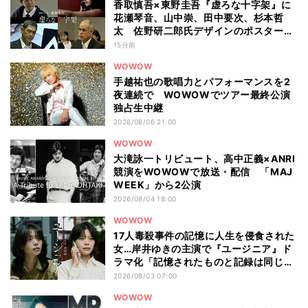
香取慎吾×東野圭吾『虚ろな十字架』に
花瀬琴音、山中崇、田中要次、杉本哲
太 佐野研二郎氏デザインのポスターも
公開
15分前
WOWOW
手越祐也の歌唱力とパフォーマンスを2
夜連続で WOWOWでツアー最終公演
独占生中継
2026/08/06 21:00
WOWOW
大滝詠一トリビュート、高中正義×ANRI
競演をWOWOWで放送・配信 「MAJ
WEEK」から2公演
2026/08/04 18:00
WOWOW
17人毒殺事件の記憶に人生を侵食された
女…岸井ゆきの主演で『ユージニア』ド
ラマ化「記憶されたものと記録は同じも
のではない」
2026/08/03 07:00
WOWOW