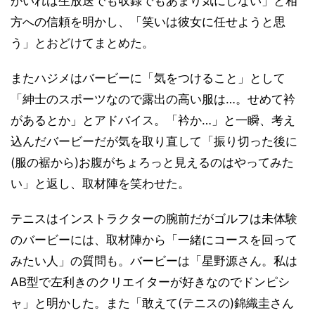
がいれば生放送でも収録でもあまり気にしない」と相
方への信頼を明かし、「笑いは彼女に任せようと思
う」とおどけてまとめた。
またハジメはバービーに「気をつけること」として
「紳士のスポーツなので露出の高い服は…。せめて衿
があるとか」とアドバイス。「衿か…」と一瞬、考え
込んだバービーだが気を取り直して「振り切った後に
(服の裾から)お腹がちょろっと見えるのはやってみた
い」と返し、取材陣を笑わせた。
テニスはインストラクターの腕前だがゴルフは未体験
のバービーには、取材陣から「一緒にコースを回って
みたい人」の質問も。バービーは「星野源さん。私は
AB型で左利きのクリエイターが好きなのでドンピシ
ャ」と明かした。また「敢えて(テニスの)錦織圭さん