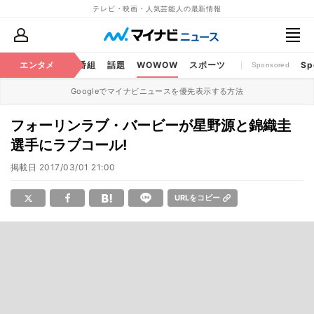
テレビ・映画・人気芸能人の最新情報
ouTube
エンタメ
BS・CS番組
話題
WOWOW
スポーツ
Sp
Sponsored
Googleでマイナビニュースを優先表示する方法
フォーリンラブ・バービーが星野源と錦織圭
選手にラブコール!
掲載日
2017/03/01 21:00
URLをコピー