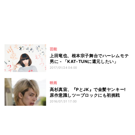
芸能
上田竜也、根本宗子舞台でハーレムモテ
男に - 「KAT-TUNに還元したい」
2017/01/24 04:00
映画
高杉真宙、『PとJK』で金髪ヤンキー!
原作意識しツーブロックにも初挑戦
2016/07/31 17:00