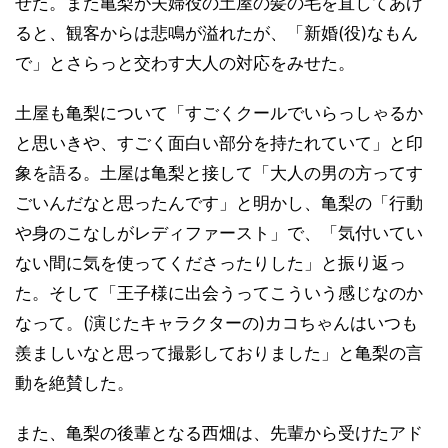
せた。また亀梨が夫婦役の土屋の髪の毛を直してあげ
ると、観客からは悲鳴が溢れたが、「新婚(役)なもん
で」とさらっと交わす大人の対応をみせた。
土屋も亀梨について「すごくクールでいらっしゃるか
と思いきや、すごく面白い部分を持たれていて」と印
象を語る。土屋は亀梨と接して「大人の男の方ってす
ごいんだなと思ったんです」と明かし、亀梨の「行動
や身のこなしがレディファースト」で、「気付いてい
ない間に気を使ってくださったりした」と振り返っ
た。そして「王子様に出会うってこういう感じなのか
なって。(演じたキャラクターの)カコちゃんはいつも
羨ましいなと思って撮影しておりました」と亀梨の言
動を絶賛した。
また、亀梨の後輩となる西畑は、先輩から受けたアド