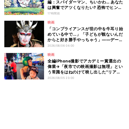
編：スパイダーマン、ちいかわ… あなた
は興奮でアツくなりたい? 恐怖でヒンヤ
リしたい? - 編集部が注目する最新映画5
17時間前
選
映画
「コンプライアンスが世の中を牛耳り始
めている中で...」「子どもが観ないんだ
からと好き勝手やっちゃう」――デーモ
ン閣下が語る映画『レディ・オア・ノッ
2026/08/06 04:00
ト2』の"狂気"とは?
映画
全編iPhone撮影でアカデミー賞選出の
偉業→「夜市での映画撮影は無理」とい
う常識をはねのけて映し出した"リア
ル"とは――ツォウ監督が語る映画『左
2026/08/05 23:00
利き少女』の舞台裏