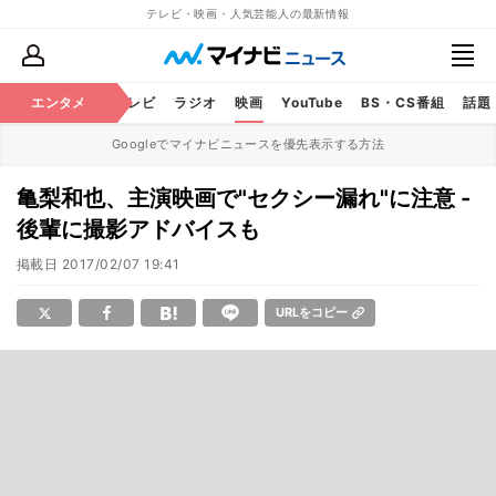
テレビ・映画・人気芸能人の最新情報
エンタメ
芸能
テレビ
ラジオ
映画
YouTube
BS・CS番組
話題
Googleでマイナビニュースを優先表示する方法
亀梨和也、主演映画で"セクシー漏れ"に注意 -
後輩に撮影アドバイスも
掲載日
2017/02/07 19:41
URLをコピー