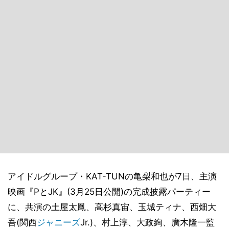
アイドルグループ・KAT-TUNの亀梨和也が7日、主演
映画『PとJK』(3月25日公開)の完成披露パーティー
に、共演の土屋太鳳、高杉真宙、玉城ティナ、西畑大
吾(関西
ジャニーズ
Jr.)、村上淳、大政絢、廣木隆一監