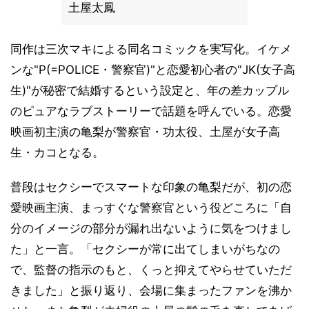
土屋太鳳
同作は三次マキによる同名コミックを実写化。イケメ
ンな"P(=POLICE・警察官)"と恋愛初心者の"JK(女子高
生)"が秘密で結婚するという設定と、年の差カップル
のピュアなラブストーリーで話題を呼んでいる。恋愛
映画初主演の亀梨が警察官・功太役、土屋が女子高
生・カコとなる。
普段はセクシーでスマートな印象の亀梨だが、初の恋
愛映画主演、まっすぐな警察官という役どころに「自
分のイメージの部分が漏れ出ないように気をつけまし
た」と一言。「セクシーが常に出てしまいがちなの
で、監督の指示のもと、くっと抑えてやらせていただ
きました」と振り返り、会場に集まったファンを沸か