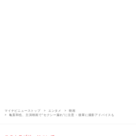
マイナビニューストップ
エンタメ
映画
亀梨和也、主演映画で"セクシー漏れ"に注意 - 後輩に撮影アドバイスも