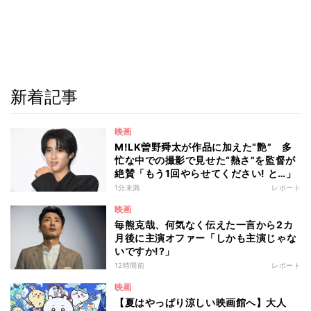
新着記事
映画
M!LK曽野舜太が作品に加えた“艶” 多
忙な中での撮影で見せた“熱さ”を監督が
絶賛「もう1回やらせてください! と…」
1分未満
レポート
映画
毎熊克哉、何気なく伝えた一言から2カ
月後に主演オファー「しかも主演じゃな
いですか!?」
12時間前
レポート
映画
【夏はやっぱり涼しい映画館へ】大人