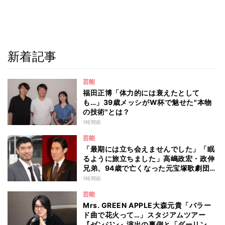
新着記事
芸能
福田正博「体力的には衰えたとして
も…」39歳メッシがW杯で魅せた"本物
の技術"とは？
1時間前
芸能
「最期には立ち会えませんでした」「眠
るように旅立ちました」高嶋政宏・政伸
兄弟、94歳で亡くなった元宝塚歌劇団ト
ップスターの母・寿美花代を追悼 ここ
1時間前
数年は誤嚥性肺炎で入退院を繰り返して
芸能
いた
Mrs. GREEN APPLE大森元貴「バラー
ド曲で花火って…」スタジアムツアー
『ゼンジン』演出の裏側と「ダーリン」