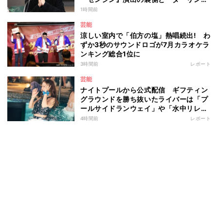
への思いを語る
1時間前
芸能
涼しい室内で「伯方の塩」熱唱続出! わ
ずか3秒のサウンドロゴが7月カラオケラ
ンキング総合1位に
3時間前
レポート
芸能
ナイトプールから公式配信 ギフティン
グラウンドを勝ち抜いたライバーは「プ
ールサイドランウェイ」や「水中リレ
ー」にも参加 『イチナナイト★プー
4時間前
レポート
ル・パーティー』