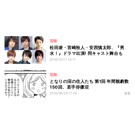
芸能
松田凌・宮崎秋人・安西慎太郎、『男
水！』ドラマ出演! 同キャスト舞台も
2016/10/17 18:11
芸能
となりの沼の住人たち 第1回 年間観劇数
150回、若手俳優沼
2016/06/29 17:00
連載