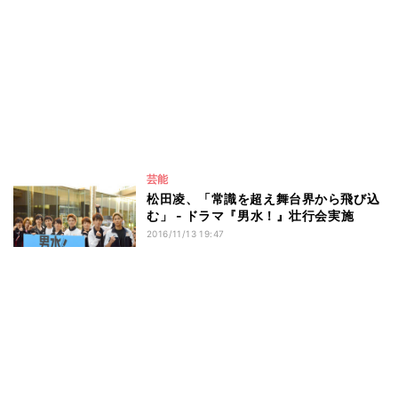
芸能
松田凌、「常識を超え舞台界から飛び込
む」 - ドラマ『男水！』壮行会実施
2016/11/13 19:47