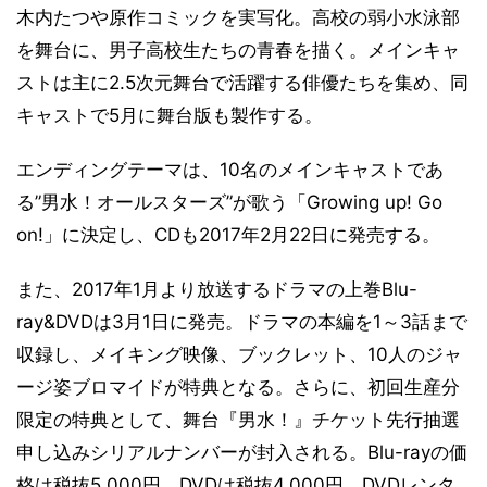
木内たつや原作コミックを実写化。高校の弱小水泳部
を舞台に、男子高校生たちの青春を描く。メインキャ
ストは主に2.5次元舞台で活躍する俳優たちを集め、同
キャストで5月に舞台版も製作する。
エンディングテーマは、10名のメインキャストであ
る”男水！オールスターズ”が歌う「Growing up! Go
on!」に決定し、CDも2017年2月22日に発売する。
また、2017年1月より放送するドラマの上巻Blu-
ray&DVDは3月1日に発売。ドラマの本編を1～3話まで
収録し、メイキング映像、ブックレット、10人のジャ
ージ姿ブロマイドが特典となる。さらに、初回生産分
限定の特典として、舞台『男水！』チケット先行抽選
申し込みシリアルナンバーが封入される。Blu-rayの価
格は税抜5,000円、DVDは税抜4,000円。DVDレンタ