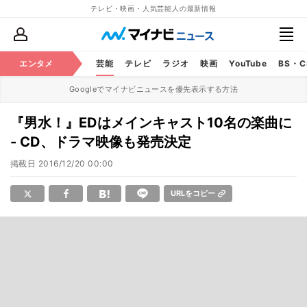
テレビ・映画・人気芸能人の最新情報
エンタメ
芸能
テレビ
ラジオ
映画
YouTube
BS・
Googleでマイナビニュースを優先表示する方法
『男水！』EDはメインキャスト10名の楽曲に
- CD、ドラマ映像も発売決定
掲載日
2016/12/20 00:00
URLをコピー