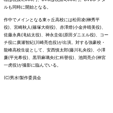
ルも同時に開始となる。
作中でメインとなる東ヶ丘高校には松田凌(榊秀平
役)、宮崎秋人(篠塚大樹役)、赤澤燈(小金井晴美役)、
佐藤永典(滝結太役)、神永圭佑(原田ダニエル役)、コー
チ役に廣瀬智紀(川崎亮也役)が出演。対する強豪校・
龍峰高校生徒として、安西慎太郎(藤川礼央役)、小澤
廉(平光希役)、黒羽麻璃央(仁科譽役)、池岡亮介(神宮
一虎役)が撮影に臨んでいる。
(C)男水!製作委員会