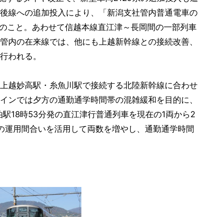
後線への追加投入により、「新潟支社管内普通電車の
」とのこと。あわせて信越本線直江津～長岡間の一部列車
管内の在来線では、他にも上越新幹線との接続改善、
行われる。
上越妙高駅・糸魚川駅で接続する北陸新幹線に合わせ
インでは夕方の通勤通学時間帯の混雑緩和を目的に、
泊駅18時53分発の直江津行普通列車を現在の1両から2
の運用間合いを活用して両数を増やし、通勤通学時間