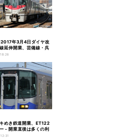
本2017年3月4日ダイヤ改
可部線延伸開業、芸備線・呉
発
 18:26
キめき鉄道開業、ET122
ー - 開業直後は多くの利
雑
 12:31