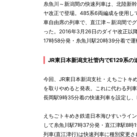
糸魚川～新潟間の快速列車は、北陸新幹線
ヤ改正で登場。485系6両編成を使用し
車自由席の列車で、直江津～新潟間でグ
った。2016年3月26日のダイヤ改正以
17時58分発・糸魚川駅20時39分着で
JR東日本新潟支社管内でE129系
今回、JR東日本新潟支社・えちごトキ
を取りやめると発表。これに代わる列車
長岡駅9時35分着の快速列車を設定し、
えちごトキめき鉄道日本海ひすいライン
して糸魚川駅7時37分発・直江津駅8時
列車(直江津行)は快速列車に種別変更さ