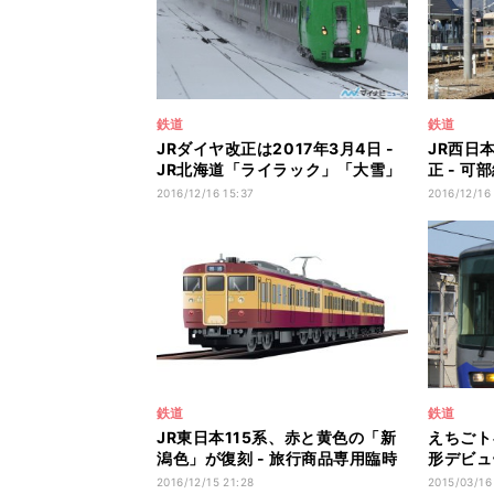
鉄道
鉄道
JRダイヤ改正は2017年3月4日 -
JR西日
JR北海道「ライラック」「大雪」
正 - 
列車名復活
線快速増
2016/12/16 15:37
2016/12/16
鉄道
鉄道
JR東日本115系、赤と黄色の「新
えちごト
潟色」が復刻 - 旅行商品専用臨時
形デビュ
列車も運転
用者で混
2016/12/15 21:28
2015/03/16