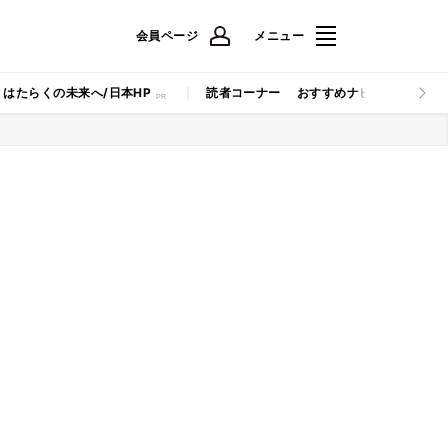
会員ページ
メニュー
はたらくの未来へ/日本HP
読者コーナー
おすすめナビ
マイナビB