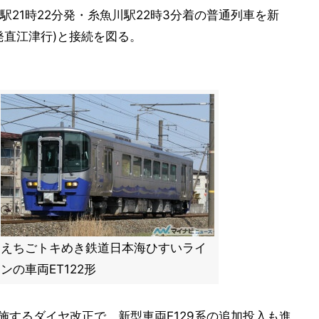
21時22分発・糸魚川駅22時3分着の普通列車を新
発直江津行)と接続を図る。
えちごトキめき鉄道日本海ひすいライ
ンの車両ET122形
実施するダイヤ改正で、新型車両E129系の追加投入も進