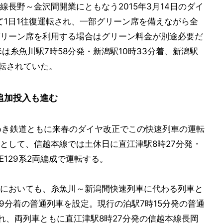
長野～金沢間開業にともなう2015年3月14日のダイ
て1日1往復運転され、一部グリーン席を備えながら全
リーン席を利用する場合はグリーン料金が別途必要だ
降は糸魚川駅7時58分発・新潟駅10時33分着、新潟駅
運転されていた。
の追加投入も進む
めき鉄道ともに来春のダイヤ改正でこの快速列車の運転
として、信越本線では土休日に直江津駅8時27分発・
E129系2両編成で運転する。
においても、糸魚川～新潟間快速列車に代わる列車と
19分着の普通列車を設定。現行の泊駅7時15分発の普通
れ、両列車ともに直江津駅8時27分発の信越本線長岡