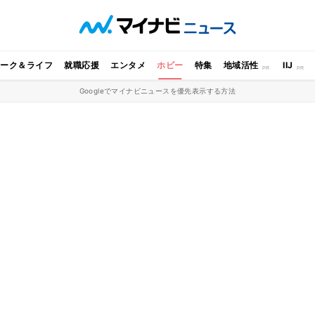
ワーク＆ライフ
就職応援
エンタメ
ホビー
特集
地域活性
IIJ
Googleでマイナビニュースを優先表示する方法