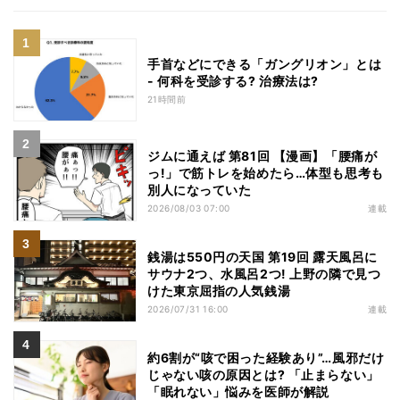
手首などにできる「ガングリオン」とは
- 何科を受診する? 治療法は?
21時間前
ジムに通えば 第81回 【漫画】「腰痛が
っ!」で筋トレを始めたら…体型も思考も
別人になっていた
2026/08/03 07:00
連載
銭湯は550円の天国 第19回 露天風呂に
サウナ2つ、水風呂2つ! 上野の隣で見つ
けた東京屈指の人気銭湯
2026/07/31 16:00
連載
約6割が“咳で困った経験あり”…風邪だけ
じゃない咳の原因とは? 「止まらない」
「眠れない」悩みを医師が解説