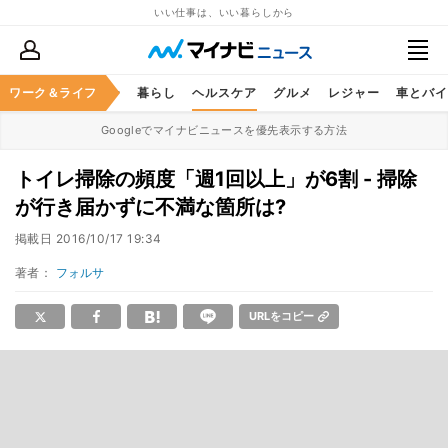
いい仕事は、いい暮らしから
ジネススキル
ワーク＆ライフ
マネー
暮らし
ヘルスケア
グルメ
レジャー
車とバイ
Googleでマイナビニュースを優先表示する方法
トイレ掃除の頻度「週1回以上」が6割 - 掃除
が行き届かずに不満な箇所は?
掲載日
2016/10/17 19:34
著者：
フォルサ
URLをコピー